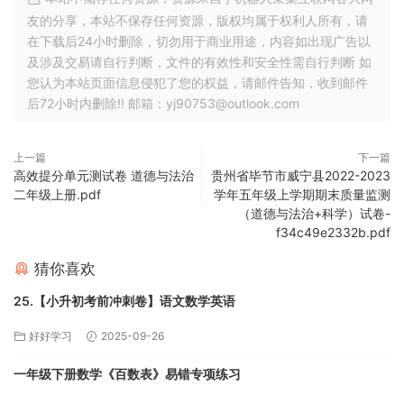
友的分享，本站不保存任何资源，版权均属于权利人所有，请
在下载后24小时删除，切勿用于商业用途，内容如出现广告以
及涉及交易请自行判断，文件的有效性和安全性需自行判断 如
您认为本站页面信息侵犯了您的权益，请邮件告知，收到邮件
后72小时内删除!! 邮箱：yj90753@outlook.com
上一篇
下一篇
高效提分单元测试卷 道德与法治
贵州省毕节市威宁县2022-2023
二年级上册.pdf
学年五年级上学期期末质量监测
（道德与法治+科学）试卷-
f34c49e2332b.pdf
猜你喜欢
25.【小升初考前冲刺卷】语文数学英语
好好学习
2025-09-26
一年级下册数学《百数表》易错专项练习