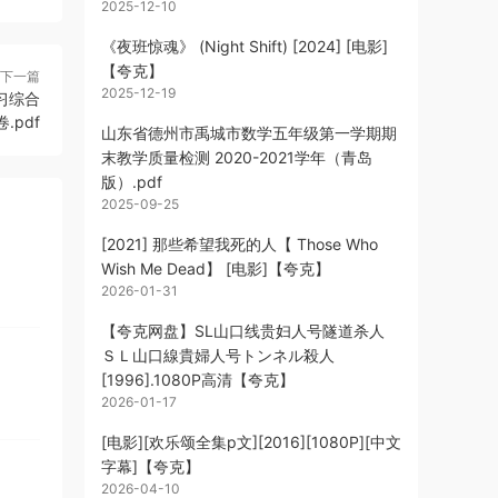
2025-12-10
《夜班惊魂》 (Night Shift) [2024] [电影]
【夸克】
下一篇
2025-12-19
习综合
.pdf
山东省德州市禹城市数学五年级第一学期期
末教学质量检测 2020-2021学年（青岛
版）.pdf
2025-09-25
[2021] 那些希望我死的人【 Those Who
Wish Me Dead】 [电影]【夸克】
2026-01-31
【夸克网盘】SL山口线贵妇人号隧道杀人
ＳＬ山口線貴婦人号トンネル殺人
[1996].1080P高清【夸克】
2026-01-17
[电影][欢乐颂全集p文][2016][1080P][中文
字幕]【夸克】
2026-04-10