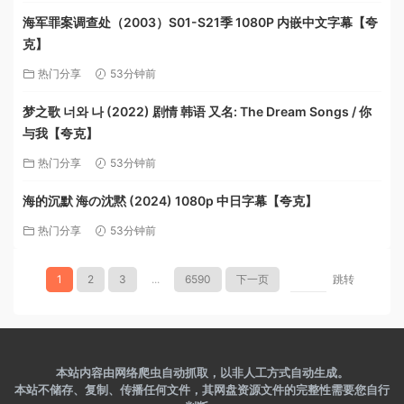
海军罪案调查处（2003）S01-S21季 1080P 内嵌中文字幕【夸
克】
热门分享
53分钟前
梦之歌 너와 나 (2022) 剧情 韩语 又名: The Dream Songs / 你
与我【夸克】
热门分享
53分钟前
海的沉默 海の沈黙 (2024) 1080p 中日字幕【夸克】
热门分享
53分钟前
1
2
3
...
6590
下一页
跳转
本站内容由网络爬虫自动抓取，以非人工方式自动生成。
本站不储存、复制、传播任何文件，其网盘资源文件的完整性需要您自行