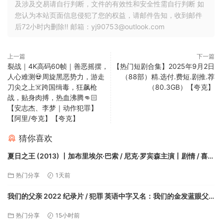
及涉及交易请自行判断，文件的有效性和安全性需自行判断 如
您认为本站页面信息侵犯了您的权益，请邮件告知，收到邮件
后72小时内删除!! 邮箱：yj90753@outlook.com
上一篇
下一篇
裂战｜4K高码60帧｜善恶摇摆，
【热门短剧合集】2025年9月2日
人心难测💀周旋黑恶势力，游走
（88部）精.选付.费短.剧推.荐
刀尖之上☠️跨国缉毒，狂飙枪
（80.3GB）【夸克】
战，贴身肉搏，热血沸腾👊🏻
【安志杰、李梦｜动作犯罪】
【阿里/夸克】【夸克】
猜你喜欢
夏日之王 (2013) 丨加布里埃尔·巴索 / 尼克·罗宾森主演丨剧情 / 喜剧
丨美国电影丨又名: 玩具之家【夸克】
热门分享
1天前
我们的父亲 2022 纪录片 / 犯罪 英语中字又名：我们的金发蓝眼父
亲【夸克】
热门分享
15小时前