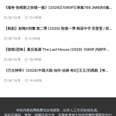
《瑞奇·热维斯之街猫一族》[2026][1080P][单集789.3MB共6集]
[中文字幕][4.4GB]【夸克】
热门分享
15小时前
【韩剧】财阀X刑警 第二季 (2026) 附第一季 韩语中字 安普贤 / 郑
恩彩 又名: 财阀X刑警 2 / 财阀X刑警2 / 纨绔子弟【夸克】
热门分享
4小时前
【惊悚/恐怖】最后孤屋 The Last House (2026) 1080P 内封中字
【夸克】
热门分享
18小时前
《万古神帝》(2026)中国大陆·动作·动画·奇幻|王王/刘禹歌【夸
克】
热门分享
14小时前
本站内容由网络爬虫自动抓取，以非人工方式自动生成。
本站不储存、复制、传播任何文件，其网盘资源文件的完整性需要您自行