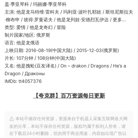
盖·季亚琴科 / 玛丽娜·季亚琴科
主演: 他是龙马特维·雷科夫 / 玛利亚·波叶扎耶娃 / 斯坦尼斯拉夫
·柳布申 / 彼得·罗曼诺夫 / 他是龙列娃·安德烈瓦伊达 / 更多…
类型: 爱情 / 他是龙奇幻 / 冒险
制片国家/地区: 俄罗斯
语言: 他是龙俄语
上映日期: 2016-08-19(中国大陆) / 2015-12-03(俄罗斯)
片长: 107分钟 / 108分钟(中国大陆)
又名: 他是拽蚣(豆友译名) / On – drakon / Dragons / He’s a
Dragon / Драконы
IMDb: tt4057376
【夸克群】百万资源每日更新
本站不储存任何资源，资源来自于机器人采集互联网各大网
友的分享，本站不保存任何资源，版权均属于权利人所有，请
在下载后24小时删除，切勿用于商业用途，内容如出现广告以