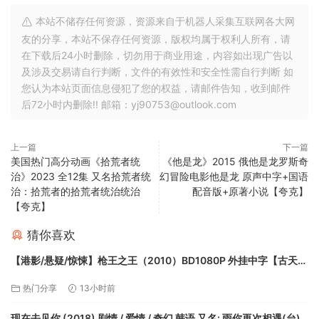
本站不储存任何资源，资源来自于机器人采集互联网各大网
友的分享，本站不保存任何资源，版权均属于权利人所有，请
在下载后24小时删除，切勿用于商业用途，内容如出现广告以
及涉及交易请自行判断，文件的有效性和安全性需自行判断 如
您认为本站页面信息侵犯了您的权益，请邮件告知，收到邮件
后72小时内删除!! 邮箱：yj90753@outlook.com
上一篇
下一篇
美国热门高分动画《拾荒者统
《他是龙》2015 俄他是龙罗斯奇
治》2023 全12集 又名拾荒者统
幻冒险电影他是龙 原声中字+国语
治：拾荒者的拾荒者统治统治
配音版+原著小说【夸克】
【夸克】
猜你喜欢
【港影/悬疑/惊悚】枪王之王（2010）BD1080P 外挂中字【古天
乐/吴彦祖/李冰冰】【夸克】
热门分享
13小时前
现在去见你 (2018) 剧情 / 爱情 / 奇幻 韩语 又名: 雨你再次相遇(台) /