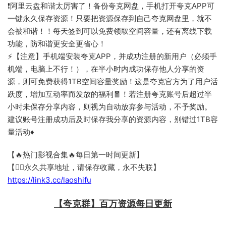
❗阿里云盘和谐太厉害了！备份夸克网盘，手机打开夸克APP可
一键永久保存资源！只要把资源保存到自己夸克网盘里，就不
会被和谐！！每天签到可以免费领取空间容量，还有离线下载
功能，防和谐更安全更省心！
⚡【注意】手机端安装夸克APP，并成功注册的新用户（必须手
机端，电脑上不行！），在半小时内成功保存他人分享的资
源，则可免费获得1TB空间容量奖励！这是夸克官方为了用户活
跃度，增加互动率而发放的福利🧧！若注册夸克账号后超过半
小时未保存分享内容，则视为自动放弃参与活动，不予奖励。
建议账号注册成功后及时保存我分享的资源内容，别错过1TB容
量活动♦
【🔥热门影视合集🔥每日第一时间更新】
【👇🏻永久共享地址，请保存收藏，永不失联】
https://link3.cc/laoshifu
【夸克群】百万资源每日更新