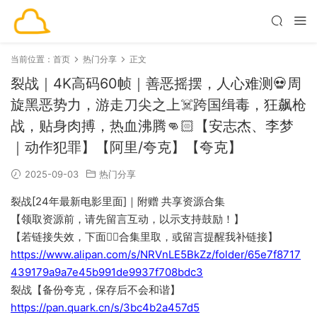
当前位置：
首页
热门分享
正文
裂战｜4K高码60帧｜善恶摇摆，人心难测💀周
旋黑恶势力，游走刀尖之上☠️跨国缉毒，狂飙枪
战，贴身肉搏，热血沸腾👊🏻【安志杰、李梦
｜动作犯罪】【阿里/夸克】【夸克】
2025-09-03
热门分享
裂战[24年最新电影里面]｜附赠 共享资源合集
【领取资源前，请先留言互动，以示支持鼓励！】
【若链接失效，下面👇🏻合集里取，或留言提醒我补链接】
https://www.alipan.com/s/NRVnLE5BkZz/folder/65e7f8717
439179a9a7e45b991de9937f708bdc3
裂战【备份夸克，保存后不会和谐】
https://pan.quark.cn/s/3bc4b2a457d5