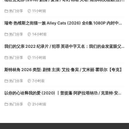
借着雨点说爱你(港) / 现在，很想见你【夸克】
热门分享
11小时前
瑞奇·热维斯之街猫一族 Alley Cats (2026) 全6集 1080P 内封中字
【夸克】
热门分享
14小时前
我们的父亲 2022 纪录片 / 犯罪 英语中字又名：我们的金发蓝眼父
亲【夸克】
热门分享
11小时前
斯特林角 2026 类型: 剧情 主演: 艾拉·鲁宾 / 艾米丽·霍菲尔【夸克】
热门分享
7小时前
以你的心诠释我的爱 (2020) 丨普提蓬·阿萨拉塔纳功 / 克里特·安努
艾德奇康主演丨剧情 / 爱情丨泰剧丨豆瓣9.3分丨全2季+番外+花絮
热门分享
21小时前
丨又名: 一心一译【夸克】