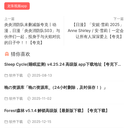
龙珠视频app
上一篇
下一篇
炎炎消防队未删减版夸克丨动
【日漫】「安妮·雪莉 2025」
漫，日漫「炎炎消防队S03」与
Anne Shirley / 安·雪莉丨一定会
伙伴们一起，投身于与火焰对抗
让所有人深深爱上【夸克】
的日子中！！【夸克】
猜你喜欢
Sleep Cycle(睡眠监测) v4.25.24 高级版 app下载地址【夸克下
载】
软件下载
2025-08-13
晚の资源库「晚の资源库_（24小时删除，及时保存！）」
软件下载
2025-11-02
Forest森林 v5.1.4 解锁高级版【最新版下载】【夸克下载】
软件下载
2025-12-15