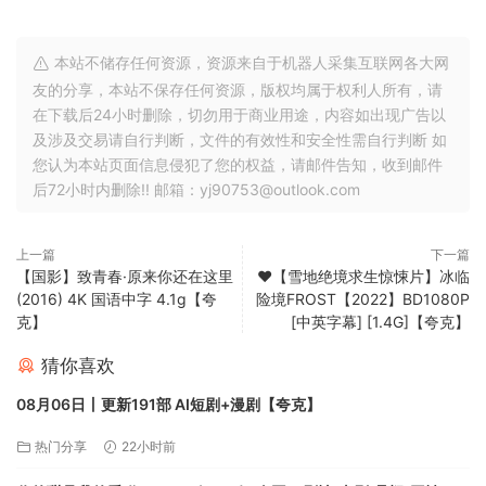
本站不储存任何资源，资源来自于机器人采集互联网各大网
友的分享，本站不保存任何资源，版权均属于权利人所有，请
在下载后24小时删除，切勿用于商业用途，内容如出现广告以
及涉及交易请自行判断，文件的有效性和安全性需自行判断 如
您认为本站页面信息侵犯了您的权益，请邮件告知，收到邮件
后72小时内删除!! 邮箱：yj90753@outlook.com
上一篇
下一篇
【国影】致青春·原来你还在这里
❤️【雪地绝境求生惊悚片】冰临
(2016) 4K 国语中字 4.1g【夸
险境FROST【2022】BD1080P
克】
[中英字幕] [1.4G]【夸克】
猜你喜欢
08月06日丨更新191部 AI短剧+漫剧【夸克】
热门分享
22小时前