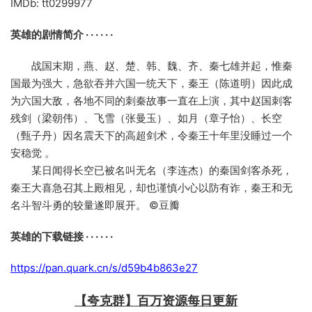
IMDb: tt0299977
英雄的剧情简介 · · · · · ·
战国末期，燕、赵、楚、韩、魏、齐、秦七雄并起，惟秦
国最为强大，急欲吞并六国一统天下，秦王（陈道明）因此成
为六国大敌，各地不同的刺秦故事一直在上演，其中赵国刺客
残剑（梁朝伟）、飞雪（张曼玉）、如月（章子怡）、长空
（甄子丹）因名震天下的高超剑术，令秦王十年里没睡过一个
安稳觉 。
某日闻得长空已被名叫无名（李连杰）的秦国剑客杀死，
秦王大喜急召其上殿相见，却也谨慎小心以防有诈，秦王和无
名斗智斗勇的较量遂即展开。 ©豆瓣
英雄的下载链接 · · · · · ·
https://pan.quark.cn/s/d59b4b863e27
【夸克群】百万资源每日更新