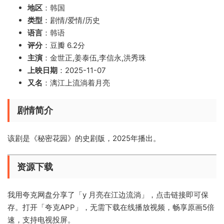
地区
：韩国
类型
：剧情/爱情/历史
语言
：韩语
评分
：豆瓣 6.2分
主演
：金世正,姜泰伍,李信永,洪秀珠
上映日期
：2025-11-07
又名
：漓江上流淌着月亮
剧情简介
该剧是《秘密花园》的史剧版，2025年播出。
资源下载
我用夸克网盘分享了「y 月亮在江边流淌」，点击链接即可保
存。打开「夸克APP」，无需下载在线播放视频，畅享原画5倍
速，支持电视投屏。