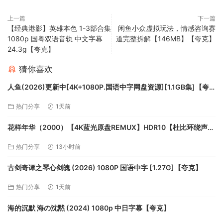
上一篇
下一篇
【经典港影】英雄本色 1-3部合集
闲鱼小众虚拟玩法，情感咨询赛
1080p 国粤双语音轨 中文字幕
道完整拆解【146MB】【夸克】
24.3g【夸克】
猜你喜欢
人鱼(2026)更新中[4K+1080P.国语中字网盘资源][1.1GB集]【夸
克】
热门分享
1天前
花样年华（2000）【4K蓝光原盘REMUX】HDR10【杜比环绕声国
粤双音轨】内封简繁字幕[72G]【夸克】
热门分享
13小时前
古剑奇谭之琴心剑魄 (2026) 1080P 国语中字 [1.27G]【夸克】
热门分享
1天前
海的沉默 海の沈黙 (2024) 1080p 中日字幕【夸克】