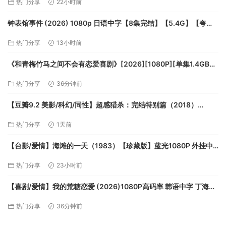
热门分享
22小时前
钟表馆事件 (2026) 1080p 日语中字【8集完结】【5.4G】【夸
克】
热门分享
13小时前
《和青梅竹马之间不会有恋爱喜剧》[2026][1080P][单集1.4GB共
12集][中文字幕][16.2GB]【夸克】
热门分享
36分钟前
【豆瓣9.2 美影/科幻/同性】超感猎杀：完结特别篇（2018）
BD1080P 中英字幕【夸克】
热门分享
1天前
【台影/爱情】海滩的一天（1983）【珍藏版】蓝光1080P 外挂中
字 10.9G【张艾嘉/徐明】【夸克】
热门分享
23小时前
【喜剧/爱情】我的荒糖恋爱 (2026)1080P高码率 韩语中字 丁海寅/
贺营 44.3G【夸克】
热门分享
36分钟前