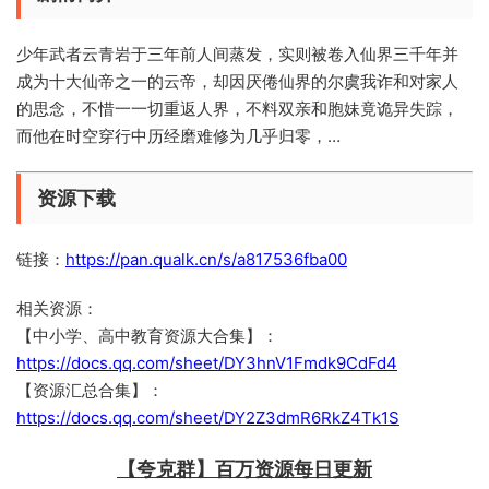
少年武者云青岩于三年前人间蒸发，实则被卷入仙界三千年并
成为十大仙帝之一的云帝，却因厌倦仙界的尔虞我诈和对家人
的思念，不惜一一切重返人界，不料双亲和胞妹竟诡异失踪，
而他在时空穿行中历经磨难修为几乎归零，…
资源下载
链接：
https://pan.qualk.cn/s/a817536fba00
相关资源：
【中小学、高中教育资源大合集】：
https://docs.qq.com/sheet/DY3hnV1Fmdk9CdFd4
【资源汇总合集】：
https://docs.qq.com/sheet/DY2Z3dmR6RkZ4Tk1S
【夸克群】百万资源每日更新