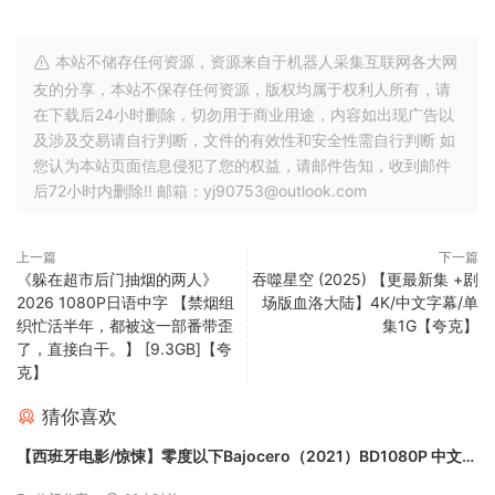
本站不储存任何资源，资源来自于机器人采集互联网各大网
友的分享，本站不保存任何资源，版权均属于权利人所有，请
在下载后24小时删除，切勿用于商业用途，内容如出现广告以
及涉及交易请自行判断，文件的有效性和安全性需自行判断 如
您认为本站页面信息侵犯了您的权益，请邮件告知，收到邮件
后72小时内删除!! 邮箱：yj90753@outlook.com
上一篇
下一篇
《躲在超市后门抽烟的两人》
吞噬星空 (2025) 【更最新集 +剧
2026 1080P日语中字 【禁烟组
场版血洛大陆】4K/中文字幕/单
织忙活半年，都被这一部番带歪
集1G【夸克】
了，直接白干。】 [9.3GB]【夸
克】
猜你喜欢
【西班牙电影/惊悚】零度以下Bajocero（2021）BD1080P 中文字
幕 1.8G【夸克】