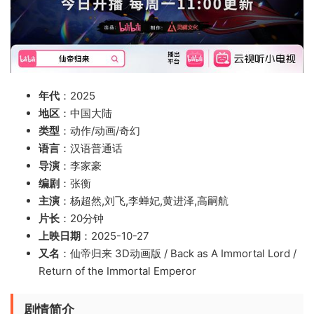
年代
：2025
地区
：中国大陆
类型
：动作/动画/奇幻
语言
：汉语普通话
导演
：李家豪
编剧
：张衡
主演
：杨超然,刘飞,李蝉妃,黄进泽,高嗣航
片长
：20分钟
上映日期
：2025-10-27
又名
：仙帝归来 3D动画版 / Back as A Immortal Lord /
Return of the Immortal Emperor
剧情简介