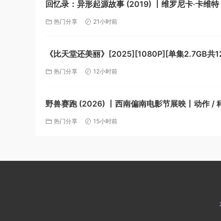
回忆录：异形起源故事 (2019) 丨维罗尼卡·卡维特 /
克里斯蒂安主演丨纪录片 / 传记丨美国电影丨又名:
热门分享
21小时前
诞生(港)【夸克】
《比天堂还美丽》[2025][1080P][单集2.7GB共1
文字幕][33.3GB]【夸克】
热门分享
12小时前
野兽赛跑 (2026) 丨西南偏南电影节展映丨动作 /
西电影【夸克】
热门分享
15小时前