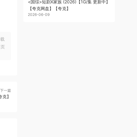
<国综>短剧X家族 (2026)【1G/集 更新中】
【夸克网盘】【夸克】
2026-06-09
下载
站页
下一篇
夸克】