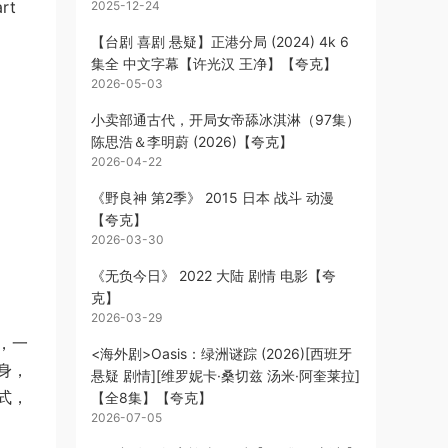
art
2025-12-24
【台剧 喜剧 悬疑】正港分局 (2024) 4k 6
集全 中文字幕【许光汉 王净】【夸克】
2026-05-03
小卖部通古代，开局女帝舔冰淇淋（97集）
陈思浩＆李明蔚 (2026)【夸克】
2026-04-22
《野良神 第2季》 2015 日本 战斗 动漫
【夸克】
2026-03-30
《无负今日》 2022 大陆 剧情 电影【夸
克】
2026-03-29
，一
<海外剧>Oasis：绿洲谜踪 (2026)[西班牙
身，
悬疑 剧情][维罗妮卡·桑切兹 汤米·阿奎莱拉]
式，
【全8集】【夸克】
2026-07-05