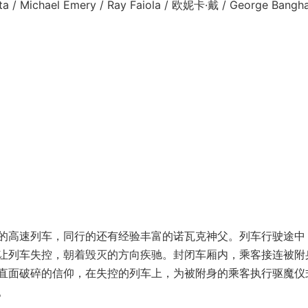
rota / Michael Emery / Ray Faiola / 欧妮卡·戴 / George Bangh
的高速列车，同行的还有经验丰富的诺瓦克神父。列车行驶途中
让列车失控，朝着毁灭的方向疾驰。封闭车厢内，乘客接连被附
直面破碎的信仰，在失控的列车上，为被附身的乘客执行驱魔仪
。