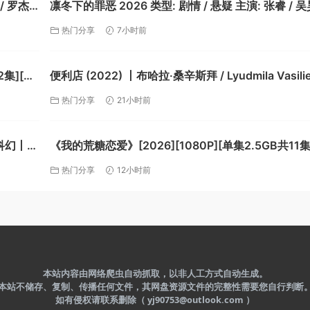
 罗杰·
凛冬下的罪恶 2026 类型: 剧情 / 悬疑 主演: 张睿 / 
 异形的
/ 王大奇【夸克】
热门分享
7小时前
2集][中
便利店 (2022) 丨布哈拉·桑辛斯拜 / Lyudmila Vasili
演丨剧情丨又名: 欢迎光临便利黑店(台)【夸克】
热门分享
21小时前
 科幻丨巴
《我的荒糖恋爱》[2026][1080P][单集2.5GB共11集
文字幕][25GB]【夸克】
热门分享
12小时前
本站内容由网络爬虫自动抓取，以非人工方式自动生成。
本站不储存、复制、传播任何文件，其网盘资源文件的完整性需要您自行判断
如有侵权请联系删除（ yj90753@outlook.com ）