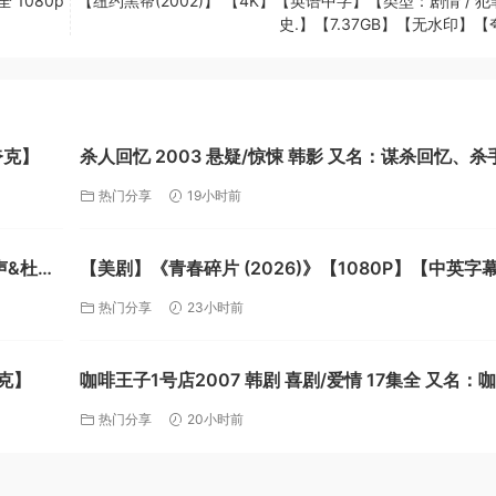
 1080p
【纽约黑帮(2002)】 【4K】【英语中字】【类型：剧情 / 犯罪
史.】【7.37GB】【无水印】
夸克】
杀人回忆 2003 悬疑/惊悚 韩影 又名：谋杀回忆、杀手回
忆录【夸克】
热门分享
19小时前
声&杜比
【美剧】《青春碎片 (2026)》【1080P】【中英字
【共10集】【夸克】
热门分享
23小时前
夸克】
咖啡王子1号店2007 韩剧 喜剧/爱情 17集全 又名：咖啡王
子一号店 【夸克】
热门分享
20小时前