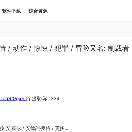
软件下载
综合资源
 / 动作 / 惊悚 / 犯罪 / 冒险又名: 制裁者
HOcqRt9gx60g
提取码: 1234
博拉·安·霍尔 / 安德烈·罗佑 / 更多…