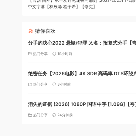
【台剧 同性】第一次遇见花香的那刻 (2021-2025) 1-2部全
中文字幕【林辰唏 程予希】【夸克】
猜你喜欢
分手的决心2022 悬疑/犯罪 又名：报复式分手【
热门分享
19小时前
绝密任务【2026电影】4K SDR 高码率 DTS环绕
环绕声【纯净】【夸克】
热门分享
3小时前
消失的证据 (2026) 1080P 国语中字 [1.09G]【
热门分享
24分钟前