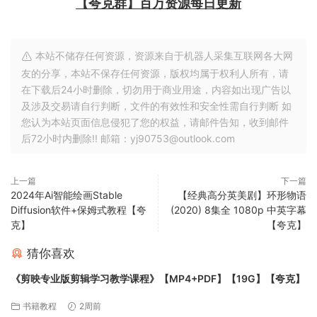
【夸克群】百万资源每日更新
本站不储存任何资源，资源来自于机器人采集互联网各大网
友的分享，本站不保存任何资源，版权均属于权利人所有，请
在下载后24小时删除，切勿用于商业用途，内容如出现广告以
及涉及交易请自行判断，文件的有效性和安全性需自行判断 如
您认为本站页面信息侵犯了您的权益，请邮件告知，收到邮件
后72小时内删除!! 邮箱：yj90753@outlook.com
上一篇
下一篇
2024年Ai智能绘画Stable
【经典高分英美剧】环形物语
Diffusion软件+保姆式教程【夸
(2020) 8集全 1080p 中英字幕
克】
【夸克】
猜你喜欢
《剪映专业版剪辑学习教学课程》【MP4+PDF】【19G】【夸克】
书籍教程
2周前