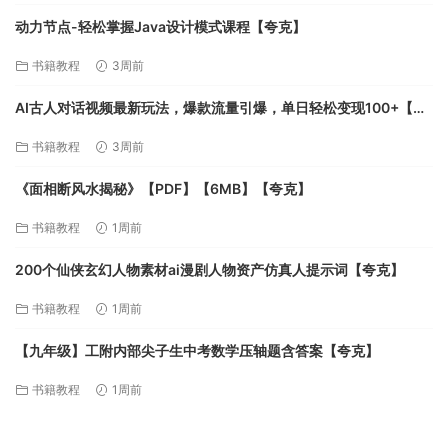
动力节点-轻松掌握Java设计模式课程【夸克】
书籍教程
3周前
AI古人对话视频最新玩法，爆款流量引爆，单日轻松变现100+【夸
克】
书籍教程
3周前
《面相断风水揭秘》【PDF】【6MB】【夸克】
书籍教程
1周前
200个仙侠玄幻人物素材ai漫剧人物资产仿真人提示词【夸克】
书籍教程
1周前
【九年级】工附内部尖子生中考数学压轴题含答案【夸克】
书籍教程
1周前