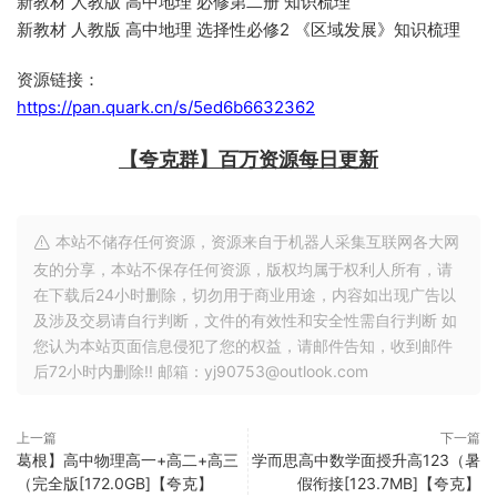
新教材 人教版 高中地理 必修第二册 知识梳理
新教材 人教版 高中地理 选择性必修2 《区域发展》知识梳理
资源链接：
https://pan.quark.cn/s/5ed6b6632362
【夸克群】百万资源每日更新
本站不储存任何资源，资源来自于机器人采集互联网各大网
友的分享，本站不保存任何资源，版权均属于权利人所有，请
在下载后24小时删除，切勿用于商业用途，内容如出现广告以
及涉及交易请自行判断，文件的有效性和安全性需自行判断 如
您认为本站页面信息侵犯了您的权益，请邮件告知，收到邮件
后72小时内删除!! 邮箱：yj90753@outlook.com
上一篇
下一篇
葛根】高中物理高一+高二+高三
学而思高中数学面授升高123（暑
（完全版[172.0GB]【夸克】
假衔接[123.7MB]【夸克】