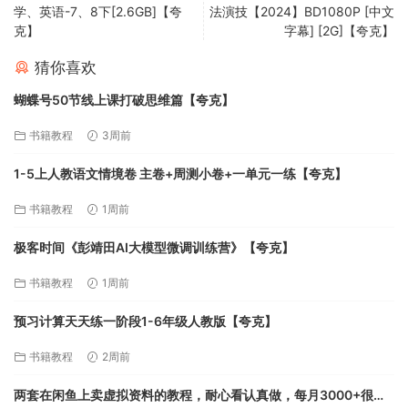
学、英语-7、8下[2.6GB]【夸
法演技【2024】BD1080P [中文
克】
字幕] [2G]【夸克】
猜你喜欢
蝴蝶号50节线上课打破思维篇【夸克】
书籍教程
3周前
1-5上人教语文情境卷 主卷+周测小卷+一单元一练【夸克】
书籍教程
1周前
极客时间《彭靖田AI大模型微调训练营》【夸克】
书籍教程
1周前
预习计算天天练一阶段1-6年级人教版【夸克】
书籍教程
2周前
两套在闲鱼上卖虚拟资料的教程，耐心看认真做，每月3000+很简