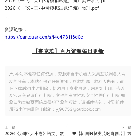
2026《一飞冲天•中考模拟试题汇编》英语听力.pdf
2026《一飞冲天•中考模拟试题汇编》物理.pdf
…
资源链接：
https://pan.quark.cn/s/f4c478116d0c
【夸克群】百万资源每日更新
本站不储存任何资源，资源来自于机器人采集互联网各大网
友的分享，本站不保存任何资源，版权均属于权利人所有，请
在下载后24小时删除，切勿用于商业用途，内容如出现广告以
及涉及交易请自行判断，文件的有效性和安全性需自行判断 如
您认为本站页面信息侵犯了您的权益，请邮件告知，收到邮件
后72小时内删除!! 邮箱：yj90753@outlook.com
上一篇
下一篇
2026《万唯•大小卷》语文、数
❤️【韩国讽刺类荒诞喜剧片】方