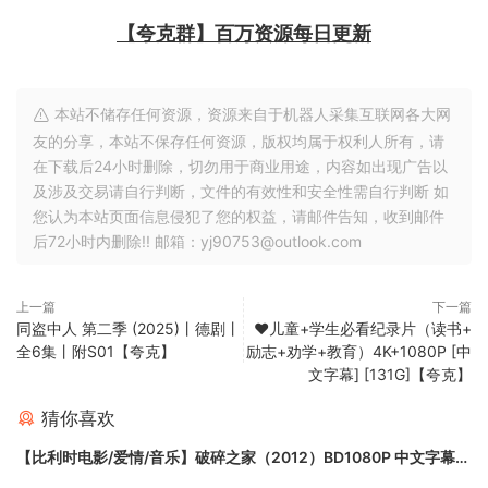
【夸克群】百万资源每日更新
本站不储存任何资源，资源来自于机器人采集互联网各大网
友的分享，本站不保存任何资源，版权均属于权利人所有，请
在下载后24小时删除，切勿用于商业用途，内容如出现广告以
及涉及交易请自行判断，文件的有效性和安全性需自行判断 如
您认为本站页面信息侵犯了您的权益，请邮件告知，收到邮件
后72小时内删除!! 邮箱：yj90753@outlook.com
上一篇
下一篇
同盗中人 第二季 (2025)丨德剧丨
❤️儿⁢童⁢+学⁢生⁢必看纪⁢录⁢片⁢（⁢读⁢书⁢+⁢
全6集丨附S01【夸克】
励⁢志⁢+⁢劝⁢学⁢+⁢教⁢育⁢）4K+1080P [中
文字幕] [131G]【夸克】
猜你喜欢
【比利时电影/爱情/音乐】破碎之家（2012）BD1080P 中文字幕
【夸克】