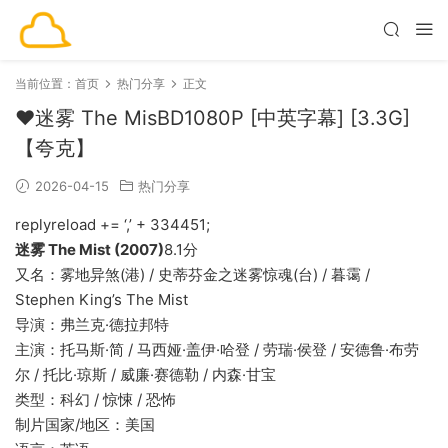
当前位置：
首页
热门分享
正文
❤️迷雾 The MisBD1080P [中英字幕] [3.3G]
【夸克】
2026-04-15
热门分享
replyreload += ‘,’ + 334451;
迷雾 The Mist (2007)
8.1分
又名：雾地异煞(港) / 史蒂芬金之迷雾惊魂(台) / 暮霭 /
Stephen King’s The Mist
导演：弗兰克·德拉邦特
主演：托马斯·简 / 马西娅·盖伊·哈登 / 劳瑞·侯登 / 安德鲁·布劳
尔 / 托比·琼斯 / 威廉·赛德勒 / 内森·甘宝
类型：科幻 / 惊悚 / 恐怖
制片国家/地区：美国