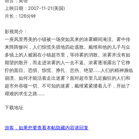
语言：英语
上映日期：2007-11-21(美国)
片长：126分钟
影视简介：
一座风景秀美的小镇被一场突如其来的浓雾瞬间淹没。雾中传
来阵阵惨叫，人们惊慌失措地四处逃散。戴维和他的儿子与众
多镇上的人被困在小镇超市里，等待雾的消散。浓雾并没有如
期望的散开，而走进浓雾的人一去不返。浓雾逐渐露出了它狰
狞的面目。恐惧、惊慌、挣扎、悲伤、绝望……人们的精神濒临
崩溃。如何才能活着走出迷雾？面对超市里几近癫狂的人们和
超市外吞噬一切、不可知的迷雾，戴维紧紧搂着儿子，开始了
艰难的求生之路……
下载地址
游客，如果您要查看本帖隐藏内容请
回复