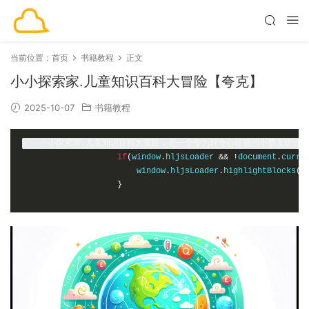
当前位置：
首页
书籍教程
正文
小小探索家.儿童知识百科大冒险【夸克】
2025-10-07
书籍教程
小小探索家.儿童知识百科大冒险，是一个专为好奇心旺盛的小朋友设计
if
(
window
.
hljsLoader 
&&
!
document
.
curre
                        window
.
hljsLoader
.
highlightBlocks
(
d
}