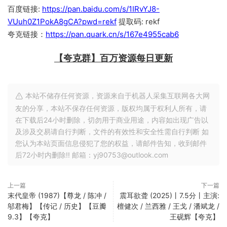
百度链接:
https://pan.baidu.com/s/1IRvYJ8-
VUuh0Z1PokA8gCA?pwd=rekf
提取码: rekf
夸克链接：
https://pan.quark.cn/s/167e4955cab6
【夸克群】百万资源每日更新
本站不储存任何资源，资源来自于机器人采集互联网各大网
友的分享，本站不保存任何资源，版权均属于权利人所有，请
在下载后24小时删除，切勿用于商业用途，内容如出现广告以
及涉及交易请自行判断，文件的有效性和安全性需自行判断 如
您认为本站页面信息侵犯了您的权益，请邮件告知，收到邮件
后72小时内删除!! 邮箱：yj90753@outlook.com
上一篇
下一篇
末代皇帝 (1987)【尊龙 / 陈冲 /
震耳欲聋 (2025)丨7.5分丨主演:
邬君梅】【传记 / 历史】【豆瓣
檀健次 / 兰西雅 / 王戈 / 潘斌龙 /
9.3】【夸克】
王砚辉【夸克】