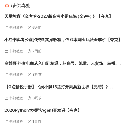
猜你喜欢
天星教育《金考卷·2027新高考小题狂练 (全9科) 》【夸克】
书籍教程
6天前
小红书卖考公虚拟资料实操教程，低成本副业玩法全解析【夸克】
书籍教程
2周前
高雄哥·抖音电商从入门到精通，​从账号、流量、人货场、主播、店
铺五个方面全面解析抖音电商核心逻辑【夸克】
书籍教程
3周前
【G点愉悦手册】《吴小飘15堂打开高巢新世界【完结】》
【MP4】【1.1G】【夸克】
书籍教程
3周前
2026Python大模型Agent开发课【夸克】
书籍教程
1周前