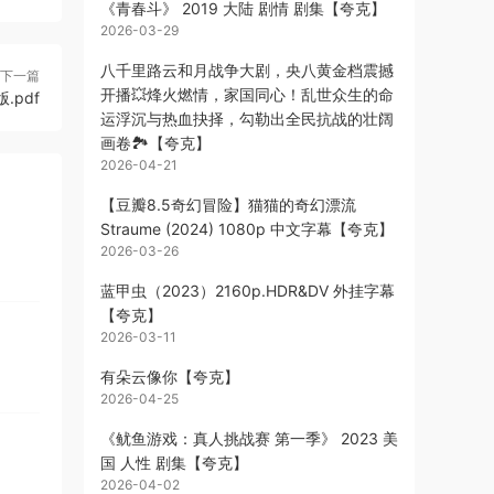
《青春斗》 2019 大陆 剧情 剧集【夸克】
2026-03-29
八千里路云和月‎战争大剧，央八黄金档震撼
下一篇
开播💥烽火燃情，家国同心！乱世众生的命
.pdf
运浮沉与热血抉择，勾勒出全民抗战的壮阔
画卷🏞️【夸克】
2026-04-21
【豆瓣8.5奇幻冒险】猫猫的奇幻漂流
Straume (2024) 1080p 中文字幕【夸克】
2026-03-26
蓝甲虫（2023）2160p.HDR&DV 外挂字幕
【夸克】
2026-03-11
有朵云像你【夸克】
2026-04-25
《鱿鱼游戏：真人挑战赛 第一季》 2023 美
国 人性 剧集【夸克】
2026-04-02