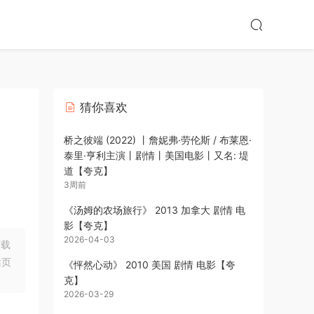
猜你喜欢
桥之彼端 (2022) 丨詹妮弗·劳伦斯 / 布莱恩·
泰里·亨利主演丨剧情丨美国电影丨又名: 堤
道【夸克】
3周前
《汤姆的农场旅行》 2013 加拿大 剧情 电
影【夸克】
2026-04-03
下载
站页
《怦然心动》 2010 美国 剧情 电影【夸
克】
2026-03-29