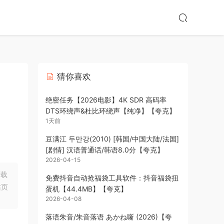
猜你喜欢
绝密任务【2026电影】4K SDR 高码率
DTS环绕声&杜比环绕声【纯净】【夸克】
1天前
豆满江 두만강(2010) [韩国/中国大陆/法国]
[剧情] 汉语普通话/韩语8.0分【夸克】
2026-04-15
下载
免费抖音自动抢福袋工具软件：抖音福袋扭
站页
蛋机【44.4MB】【夸克】
2026-04-08
落语朱音/朱音落语 あかね噺 (2026)【夸