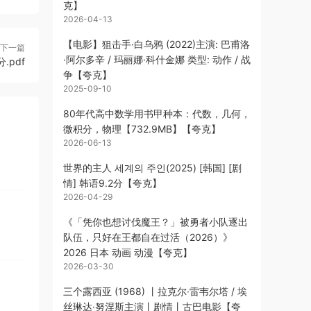
克】
2026-04-13
【电影】狙击手·白乌鸦 (2022)主演: 巴甫洛
下一篇
·阿尔多辛 / 玛丽娜·科什金娜 类型: 动作 / 战
pdf
争【夸克】
2025-09-10
80年代高中数学用书甲种本：代数，几何，
微积分，物理【732.9MB】【夸克】
2026-06-13
世界的主人 세계의 주인(2025) [韩国] [剧
情] 韩语9.2分【夸克】
2026-04-29
《「凭你也想讨伐魔王？」被勇者小队逐出
队伍，只好在王都自在过活（2026）》
2026 日本 动画 动漫【夸克】
2026-03-30
三个露西亚 (1968) 丨拉克尔·雷韦尔塔 / 埃
丝琳达·努涅斯主演丨剧情丨古巴电影【夸