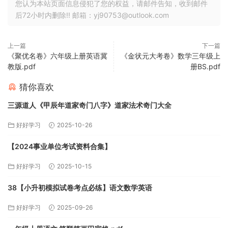
您认为本站页面信息侵犯了您的权益，请邮件告知，收到邮件
后72小时内删除!! 邮箱：yj90753@outlook.com
上一篇
下一篇
《聚优名卷》六年级上册英语冀
《金状元大考卷》数学三年级上
教版.pdf
册BS.pdf
猜你喜欢
三源道人《甲辰年道家奇门八字》道家法术奇门大全
好好学习
2025-10-26
【2024事业单位考试资料合集】
好好学习
2025-10-15
38【小升初模拟试卷考点必练】语文数学英语
好好学习
2025-09-26