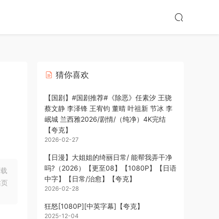
猜你喜欢
【国剧】#国剧推荐#《除恶》任素汐 王骁
蔡文静 李泽锋 王宥钧 董晴 叶祖新 节冰 李
岷城 兰西雅2026/剧情/（纯净）4K完结
【夸克】
2026-02-27
【日漫】大姐姐的绮丽日常/ 能帮我弄干净
吗?（2026）【更至08】【1080P】【日语
下载
中字】【日常/治愈】【夸克】
站页
2026-02-28
狂怒[1080P][中英字幕]【夸克】
2025-12-04