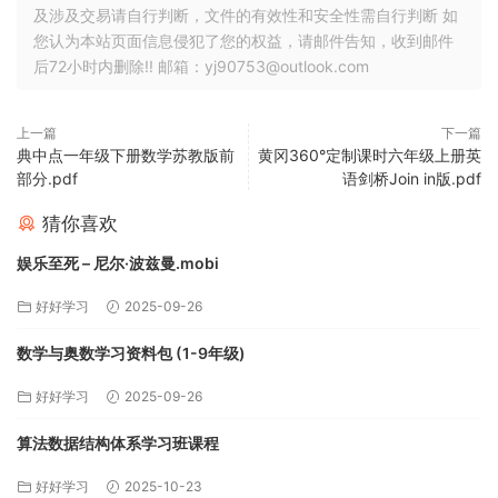
及涉及交易请自行判断，文件的有效性和安全性需自行判断 如
您认为本站页面信息侵犯了您的权益，请邮件告知，收到邮件
后72小时内删除!! 邮箱：yj90753@outlook.com
上一篇
下一篇
典中点一年级下册数学苏教版前
黄冈360°定制课时六年级上册英
部分.pdf
语剑桥Join in版.pdf
猜你喜欢
娱乐至死 – 尼尔·波兹曼.mobi
好好学习
2025-09-26
数学与奥数学习资料包 (1-9年级)
好好学习
2025-09-26
算法数据结构体系学习班课程
好好学习
2025-10-23