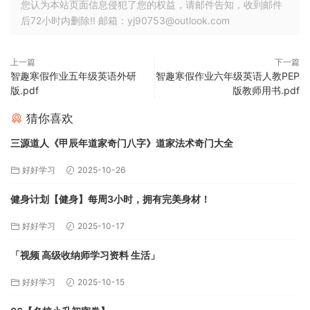
您认为本站页面信息侵犯了您的权益，请邮件告知，收到邮件
后72小时内删除!! 邮箱：yj90753@outlook.com
上一篇
下一篇
智趣寒假作业五年级英语外研
智趣寒假作业六年级英语人教PEP
版.pdf
版教师用书.pdf
猜你喜欢
三源道人《甲辰年道家奇门八字》道家法术奇门大全
好好学习
2025-10-26
健身计划【健身】每周3小时，拥有完美身材！
好好学习
2025-10-17
「视频 高级收纳师学习资料 生活」
好好学习
2025-10-15