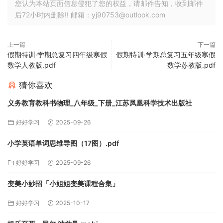
您认为本站页面信息侵犯了您的权益，请邮件告知，收到邮件
后72小时内删除!! 邮箱：yj90753@outlook.com
上一篇
下一篇
假期特训·学期总复习四年级寒假
假期特训·学期总复习五年级寒假
数学人教版.pdf
数学苏教版.pdf
猜你喜欢
义务教育教科书物理_八年级_下册_江苏凤凰科学技术出版社
好好学习
2025-09-26
小学英语单词思维导图（17图）.pdf
好好学习
2025-09-26
变美小妙招「小姐姐变美课程合集」
好好学习
2025-10-17