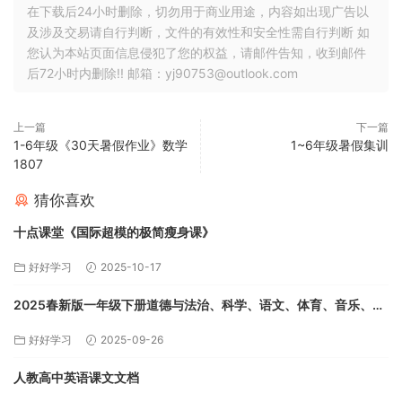
在下载后24小时删除，切勿用于商业用途，内容如出现广告以
及涉及交易请自行判断，文件的有效性和安全性需自行判断 如
您认为本站页面信息侵犯了您的权益，请邮件告知，收到邮件
后72小时内删除!! 邮箱：yj90753@outlook.com
上一篇
下一篇
1-6年级《30天暑假作业》数学
1~6年级暑假集训
1807
猜你喜欢
十点课堂《国际超模的极简瘦身课》
好好学习
2025-10-17
2025春新版一年级下册道德与法治、科学、语文、体育、音乐、美
术课本
好好学习
2025-09-26
人教高中英语课文文档