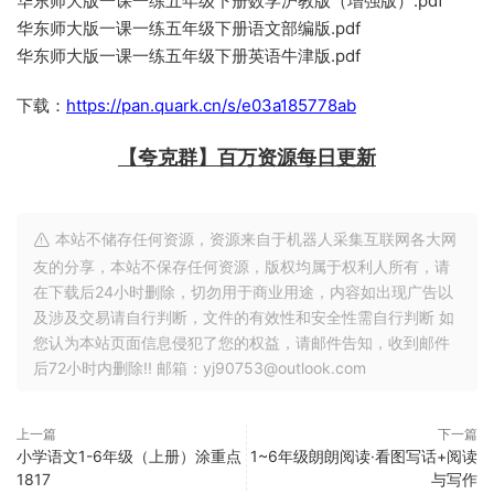
华东师大版一课一练五年级下册数学沪教版（增强版）.pdf
华东师大版一课一练五年级下册语文部编版.pdf
华东师大版一课一练五年级下册英语牛津版.pdf
下载：
https://pan.quark.cn/s/e03a185778ab
【夸克群】百万资源每日更新
本站不储存任何资源，资源来自于机器人采集互联网各大网
友的分享，本站不保存任何资源，版权均属于权利人所有，请
在下载后24小时删除，切勿用于商业用途，内容如出现广告以
及涉及交易请自行判断，文件的有效性和安全性需自行判断 如
您认为本站页面信息侵犯了您的权益，请邮件告知，收到邮件
后72小时内删除!! 邮箱：yj90753@outlook.com
上一篇
下一篇
小学语文1-6年级（上册）涂重点
1~6年级朗朗阅读·看图写话+阅读
1817
与写作