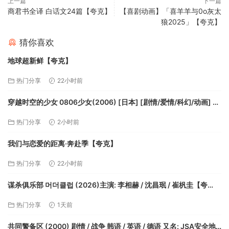
上一篇
下一篇
商君书全译 白话文24篇【夸克】
【喜剧动画】「喜羊羊与0o灰太
狼2025」【夸克】
猜你喜欢
地球超新鲜【夸克】
热门分享
22小时前
穿越时空的少女 0806少女(2006) [日本] [剧情/爱情/科幻/动画] 日
语8.6分【夸克】
热门分享
2小时前
我们与恋爱的距离·奔赴季【夸克】
热门分享
22小时前
谋杀俱乐部 머더클럽 (2026)主演: 李相赫 / 沈昌珉 / 崔杋圭【夸
克】
热门分享
1天前
共同警备区 (2000) 剧情 / 战争 韩语 / 英语 / 德语 又名: JSA安全地