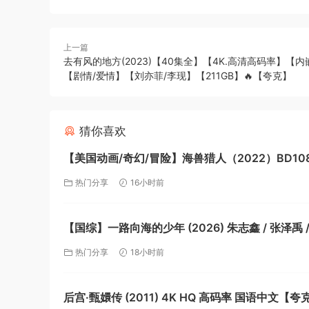
上一篇
去有风的地方(2023)【40集全】【4K.高清高码率】【
【剧情/爱情】【刘亦菲/李现】【211GB】🔥【夸克】
猜你喜欢
【美国动画/奇幻/冒险】海兽猎人（2022）BD108
方中字【夸克】
热门分享
16小时前
【国综】一路向海的少年 (2026) 朱志鑫 / 张泽禹 / 张极 /
左航 / 苏新皓 【国语中字】【夸克】
热门分享
18小时前
后宫·甄嬛传 (2011) 4K HQ 高码率 国语中文【夸