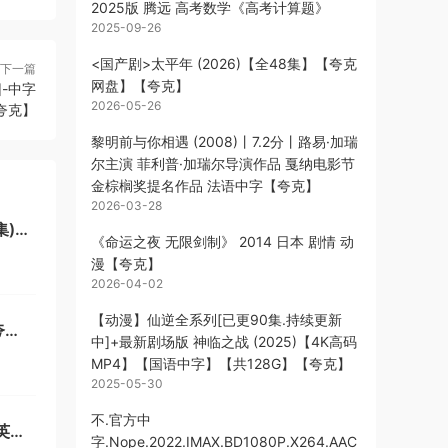
2025版 腾远 高考数学《高考计算题》
2025-09-26
<国产剧>太平年 (2026)【全48集】【夸克
下一篇
网盘】【夸克】
]-中字
2026-05-26
夸克】
黎明前与你相遇 (2008)丨7.2分丨路易·加瑞
尔主演 菲利普·加瑞尔导演作品 戛纳电影节
金棕榈奖提名作品 法语中字【夸克】
2026-03-28
集)
《命运之夜 无限剑制》 2014 日本 剧情 动
漫【夸克】
2026-04-02
【动漫】仙逆全系列[已更90集.持续更新
夸
中]+最新剧场版 神临之战 (2025)【4K高码
MP4】【国语中字】【共128G】【夸克】
2025-05-30
不.官方中
英字
字.Nope.2022.IMAX.BD1080P.X264.AAC