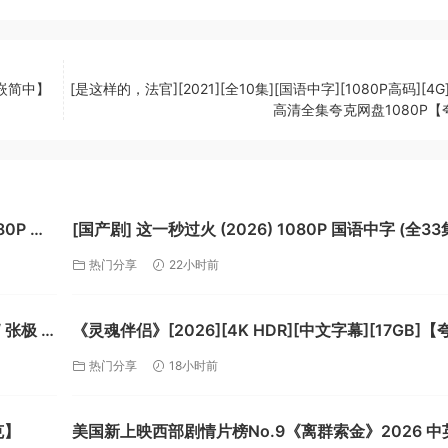
内嵌简中】
[是这样的，法官][2021][全10集][国语中字][1080P高码][4G
高清全集夸克网盘1080P【
0P 官
[国产剧] 这一秒过火 (2026) 1080P 国语中字 (全33
[17.1G]【夸克】
热门分享
22小时前
《灵魂伴侣》[2026][4K HDR][中文字幕][17GB]【
克】
热门分享
18小时前
克】
美国新上映西部剧情片榜No.9《离群索金》2026 中