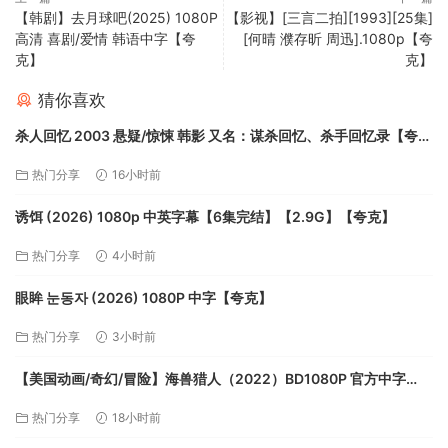
【韩剧】去月球吧(2025) 1080P
【影视】[三言二拍][1993][25集]
高清 喜剧/爱情 韩语中字【夸
[何晴 濮存昕 周迅].1080p【夸
克】
克】
猜你喜欢
杀人回忆 2003 悬疑/惊悚 韩影 又名：谋杀回忆、杀手回忆录【夸
克】
热门分享
16小时前
诱饵 (2026) 1080p 中英字幕【6集完结】【2.9G】【夸克】
热门分享
4小时前
眼眸 눈동자 (2026) 1080P 中字【夸克】
热门分享
3小时前
【美国动画/奇幻/冒险】海兽猎人（2022）BD1080P 官方中字
【夸克】
热门分享
18小时前