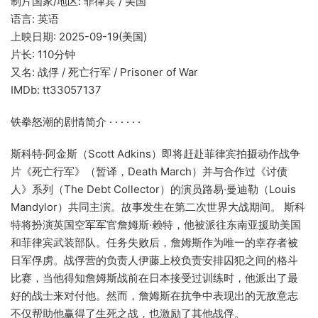
制片国家/地区: 菲律宾 / 美国
语言: 英语
上映日期: 2025-09-19(美国)
片长: 110分钟
又名: 战俘 / 死亡行军 / Prisoner of War
IMDb: tt33057137
铁拳怒潮的剧情简介 · · · · · ·
斯科特·阿金斯（Scott Adkins）即将赶赴菲律宾拍摄动作战争
片《死亡行军》（暂译，Death March）并与合作过《讨债
人》系列（The Debt Collector）的演员路易·曼迪勒（Louis
Mandylor）共同主演。故事发生在第二次世界大战期间。 斯科
特将扮演英国空军军官詹姆斯·赖特，他被派往东南亚援助美国
和菲律宾武装部队。任务失败后，詹姆斯作为唯一的幸存者被
日军俘虏。战俘营的负责人伊藤上校负责安排囚犯之间的格斗
比赛，当他得知詹姆斯战前在日本接受过训练时，他派出了最
好的战士来对付他。然而，詹姆斯在抗争中表现出的无敌意志
不仅帮助他赢得了生死之战，也激励了其他战俘。