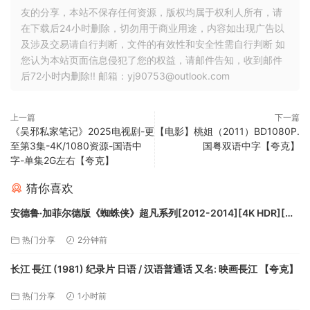
友的分享，本站不保存任何资源，版权均属于权利人所有，请
在下载后24小时删除，切勿用于商业用途，内容如出现广告以
及涉及交易请自行判断，文件的有效性和安全性需自行判断 如
您认为本站页面信息侵犯了您的权益，请邮件告知，收到邮件
后72小时内删除!! 邮箱：yj90753@outlook.com
上一篇
下一篇
《吴邪私家笔记》2025电视剧-更
【电影】桃姐（2011）BD1080P.
至第3集-4K/1080资源-国语中
国粤双语中字【夸克】
字-单集2G左右【夸克】
猜你喜欢
安德鲁·加菲尔德版《蜘蛛侠》超凡系列[2012-2014][4K HDR][国
英音轨中文字幕][55.7GB]【夸克】
热门分享
2分钟前
长江 長江 (1981) 纪录片 日语 / 汉语普通话 又名: 映画長江 【夸克】
热门分享
1小时前