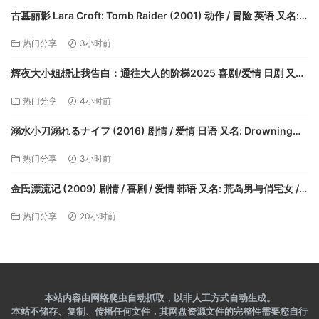
古墓丽影 Lara Croft: Tomb Raider (2001) 动作 / 冒险 英语 又名:
盗墓者罗拉(港) / 古墓奇兵(台)【夸克】
热门分享
3小时前
辉夜大小姐想让我告白：通往大人的阶梯2025 喜剧/爱情 日剧 又
名：辉夜姬想让人告白：通往大人的阶梯/辉夜姬想让人告白 迈向大
热门分享
4小时前
人的阶梯【夸克】
溺水小刀溺れるナイフ (2016) 剧情 / 爱情 日语 又名: Drowning
Love【夸克】
热门分享
3小时前
金氏漂流记 (2009) 剧情 / 喜剧 / 爱情 韩语 又名: 荒岛男与俏宅女 /
荒岛·爱 / 爱，漂流 / Castaway on【夸克】
热门分享
20小时前
本站内容由网络爬虫自动抓取，以非人工方式自动生成。
本站不储存、复制、传播任何文件，其网盘资源文件的完整性需要您自行