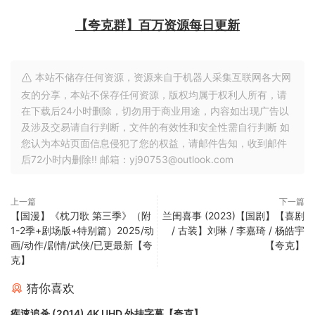
【夸克群】百万资源每日更新
本站不储存任何资源，资源来自于机器人采集互联网各大网
友的分享，本站不保存任何资源，版权均属于权利人所有，请
在下载后24小时删除，切勿用于商业用途，内容如出现广告以
及涉及交易请自行判断，文件的有效性和安全性需自行判断 如
您认为本站页面信息侵犯了您的权益，请邮件告知，收到邮件
后72小时内删除!! 邮箱：yj90753@outlook.com
上一篇
下一篇
【国漫】《枕刀歌 第三季》（附
兰闺喜事 (2023)【国剧】【喜剧
1-2季+剧场版+特别篇）2025/动
/ 古装】刘琳 / 李嘉琦 / 杨皓宇
画/动作/剧情/武侠/已更最新【夸
【夸克】
克】
猜你喜欢
疾速追杀 (2014) 4K UHD 外挂字幕【夸克】