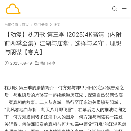
当前位置：
首页
热门分享
正文
【动漫】枕刀歌 第三季 (2025)4K高清（内附
前两季全集）江湖与庙堂，选择与坚守，理想
与阴谋【夸克】
2025-09-19
热门分享
枕刀歌 第三季的剧情简介：何方知与卸甲归田的定武侯告别之
后，与退隐后的周骆宾一起继续游历江湖，探查自己父亲贪腐
一案真相的故事。二人从京城一路行至辽东边关重镇蓟阳城，
“北风卷地白草折，胡天八月即飞雪”，在幕后之人的推波助澜之
下，何方知遭到诸多江湖中人的围杀。何方知与周骆宾一路过
关斩将，何侍郎旧案的真相与何方知蜀中师父“刀魔”的江湖恩怨