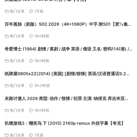
热门分享
1天前
百年孤独（剧版）S02.2026（4K+1080P）中字.附S01【更7⁄8集】
单集1.1g-3.3g【夸克】
热门分享
19小时前
奇爱博士 (1964) 剧情 / 喜剧 / 战争 英语 / 俄语 又名: 密码114(港) /
奇爱博士或者我如何学会停止恐惧并爱上炸弹【夸克】
热门分享
18小时前
纸牌屋0805s22(2014) [美国] [剧情/惊悚] 英语/汉语普通话9.2分
【夸克】
热门分享
20小时前
末路讨债人 2026 类型: 动作 / 惊悚 / 犯罪 主演: 纳得克·库吉米亚
【夸克】
热门分享
16小时前
饥饿游戏3：嘲笑鸟 下 (2015) 2160p remux 外挂字幕【夸克】
热门分享
1天前