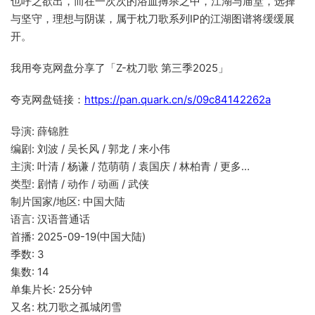
也呼之欲出，而在一次次的浴血搏杀之中，江湖与庙堂，选择
与坚守，理想与阴谋，属于枕刀歌系列IP的江湖图谱将缓缓展
开。
我用夸克网盘分享了「Z-枕刀歌 第三季2025」
夸克网盘链接：
https://pan.quark.cn/s/09c84142262a
导演: 薛锦胜
编剧: 刘波 / 吴长风 / 郭龙 / 来小伟
主演: 叶清 / 杨谦 / 范萌萌 / 袁国庆 / 林柏青 / 更多…
类型: 剧情 / 动作 / 动画 / 武侠
制片国家/地区: 中国大陆
语言: 汉语普通话
首播: 2025-09-19(中国大陆)
季数: 3
集数: 14
单集片长: 25分钟
又名: 枕刀歌之孤城闭雪