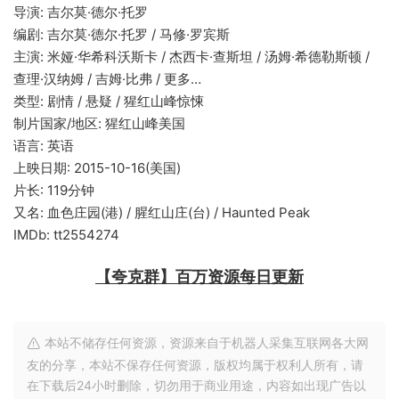
导演: 吉尔莫·德尔·托罗
编剧: 吉尔莫·德尔·托罗 / 马修·罗宾斯
主演: 米娅·华希科沃斯卡 / 杰西卡·查斯坦 / 汤姆·希德勒斯顿 /
查理·汉纳姆 / 吉姆·比弗 / 更多…
类型: 剧情 / 悬疑 / 猩红山峰惊悚
制片国家/地区: 猩红山峰美国
语言: 英语
上映日期: 2015-10-16(美国)
片长: 119分钟
又名: 血色庄园(港) / 腥红山庄(台) / Haunted Peak
IMDb: tt2554274
【夸克群】百万资源每日更新
本站不储存任何资源，资源来自于机器人采集互联网各大网
友的分享，本站不保存任何资源，版权均属于权利人所有，请
在下载后24小时删除，切勿用于商业用途，内容如出现广告以