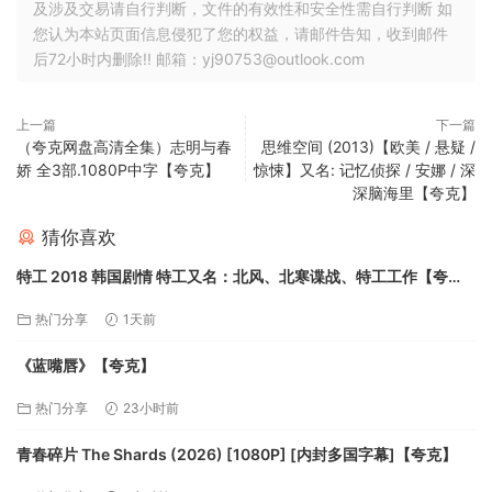
及涉及交易请自行判断，文件的有效性和安全性需自行判断 如
您认为本站页面信息侵犯了您的权益，请邮件告知，收到邮件
后72小时内删除!! 邮箱：yj90753@outlook.com
上一篇
下一篇
（夸克网盘高清全集）志明与春
思维空间 (2013)【欧美 / 悬疑 /
娇 全3部.1080P中字【夸克】
惊悚】又名: 记忆侦探 / 安娜 / 深
深脑海里【夸克】
猜你喜欢
特工 2018 韩国剧情 特工又名：北风、北寒谍战、特工工作【夸
克】
热门分享
1天前
《蓝嘴唇》【夸克】
热门分享
23小时前
青春碎片 The Shards (2026) [1080P] [内封多国字幕]【夸克】