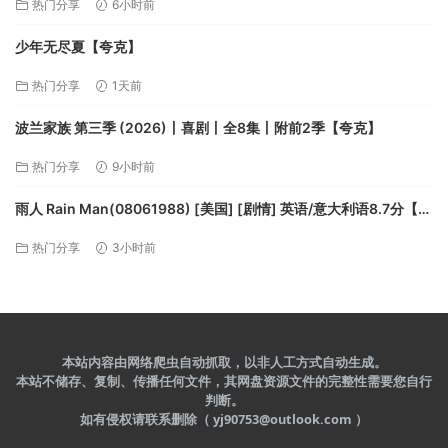
热门分享
6小时前
少年无尽夏【夸克】
热门分享
1天前
波兰家族 第三季 (2026)丨喜剧丨全8集丨附前2季【夸克】
热门分享
9小时前
雨人 Rain Man(08061988) [美国] [剧情] 英语/意大利语8.7分【夸
克】
热门分享
3小时前
本站内容由网络爬虫自动抓取，以非人工方式自动生成。
本站不储存、复制、传播任何文件，其网盘资源文件的完整性需要您自行
判断。
如有侵权请联系删除（ yj90753@outlook.com ）