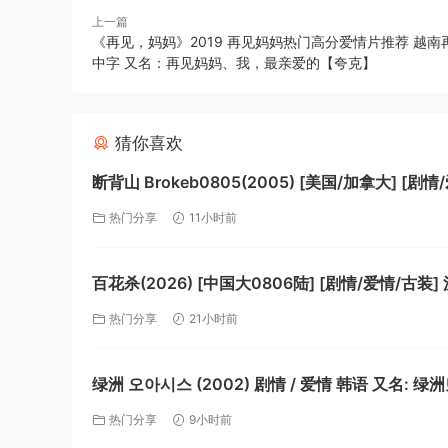
上一篇
《再见，妈妈》2019 再见妈妈热门高分爱情片推荐 越南
中字 又名：再见妈妈、我，最亲爱的【夸克】
猜你喜欢
断背山 Brokeb0805(2005) [美国/加拿大] [剧情
性/家庭] 英语8.8分【夸克】
热门分享
11小时前
百花杀(2026) [中国大0806陆] [剧情/爱情/古装]
通话6.0分【夸克】
热门分享
21小时前
绿洲 오아시스 (2002) 剧情 / 爱情 韩语 又名: 绿洲
爱的绿洲 【夸克】
热门分享
9小时前