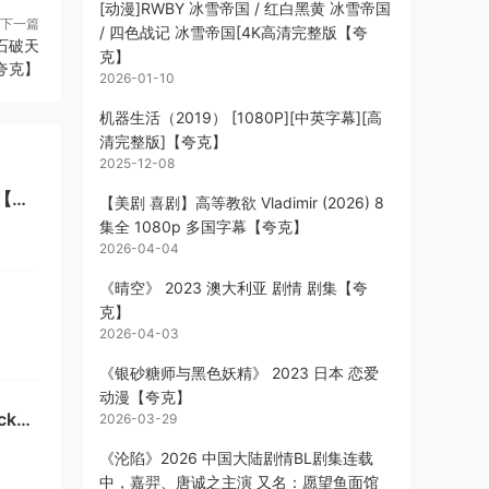
[动漫]RWBY 冰雪帝国 / 红白黑黄 冰雪帝国
下一篇
/ 四色战记 冰雪帝国[4K高清完整版【夸
石破天
克】
夸克】
2026-01-10
机器生活（2019） [1080P][中英字幕][高
清完整版]【夸克】
2025-12-08
【美剧 喜剧】高等教欲 Vladimir (2026) 8
集全 1080p 多国字幕【夸克】
2026-04-04
《晴空》 2023 澳大利亚 剧情 剧集【夸
克】
2026-04-03
]【夸
《银砂糖师与黑色妖精》 2023 日本 恋爱
动漫【夸克】
ck
2026-03-29
《沦陷》2026 中国大陆剧情BL剧集连载
中，嘉羿、唐诚之主演 又名：愿望鱼面馆