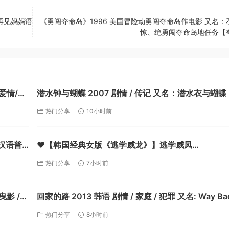
再见妈妈语
《勇闯夺命岛》1996 美国冒险动勇闯夺命岛作电影 又名：
惊、绝勇闯夺命岛地任务【
/爱情/同
潜水钟与蝴蝶 2007 剧情 / 传记 又名：潜水衣与蝴蝶【夸
克】
热门分享
10小时前
 汉语普
❤️【韩国经典女版《逃学威龙》】逃学威凤
She'sonDuty【2005】BD1080P [繁体中字] [3.1G
热门分享
7小时前
克】
曳影 /
回家的路 2013 韩语 剧情 / 家庭 / 犯罪 又名: Way Ba
Home【夸克】
热门分享
8小时前