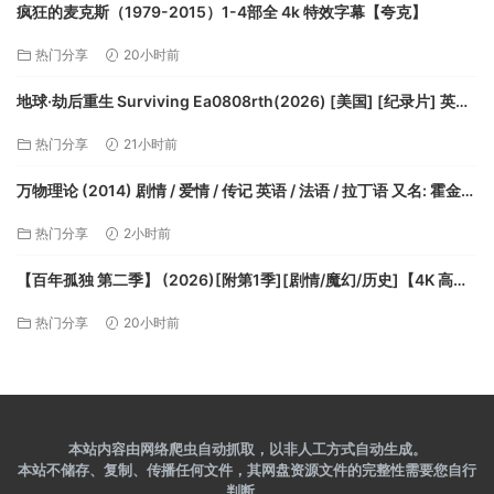
疯狂的麦克斯（1979-2015）1-4部全 4k 特效字幕【夸克】
热门分享
20小时前
地球·劫后重生 Surviving Ea0808rth(2026) [美国] [纪录片] 英语
8.0分【夸克】
热门分享
21小时前
万物理论 (2014) 剧情 / 爱情 / 传记 英语 / 法语 / 拉丁语 又名: 霍金：
爱的方程式(港) / 爱的万物论(台) / 少年霍金【夸克】
热门分享
2小时前
【百年孤独 第二季】 (2026)[附第1季][剧情/魔幻/历史]【4K 高码
率 杜比视界】 中文字幕 91.3G【夸克】
热门分享
20小时前
本站内容由网络爬虫自动抓取，以非人工方式自动生成。
本站不储存、复制、传播任何文件，其网盘资源文件的完整性需要您自行
判断。