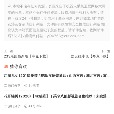
本站不储存任何资源，资源来自于机器人采集互联网各大网
友的分享，本站不保存任何资源，版权均属于权利人所有，请
在下载后24小时删除，切勿用于商业用途，内容如出现广告以
及涉及交易请自行判断，文件的有效性和安全性需自行判断 如
您认为本站页面信息侵犯了您的权益，请邮件告知，收到邮件
后72小时内删除!! 邮箱：yj90753@outlook.com
上一篇
下一篇
233乐园最新版【夸克下载】
次元姬小说【夸克下载】
猜你喜欢
江湖儿女 (2018)爱情 / 犯罪 汉语普通话 / 山西方言 / 湖北方言 / 重庆
方言 又名: 金钱与爱情 / 灰烬是最洁白的 【夸克】
热门分享
2小时前
花开锦绣 (2026)【4k臻彩】丁禹兮八部影视剧合集推荐！未映爆
红，此作堪称晋江顶尖神作【夸克】
热门分享
44分钟前