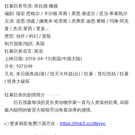
狂暴巨兽导演: 布拉德·佩顿
编剧: 瑞安·恩格尔 / 卡尔顿·库斯 / 莱恩·康道尔 / 亚当·希泰凯尔
主演: 道恩·强森 / 娜奥米·哈里斯 / 杰弗里·迪恩·摩根 / 玛琳·阿克
曼 / 杰克·莱西 / 更多…
类型: 动作 / 科幻 / 冒险
制片国家/地区: 美国
狂暴巨兽语言: 英语
上映日期: 2018-04-13(美国/中国大陆)
片长: 107分钟
又名: 末日困兽战(港) / 毁灭大作战(台) / 狂暴：世纪浩劫 / 狂暴
/ 怪兽大破坏
狂暴巨兽的剧情简介 · · · · · ·
巨石强森饰演的灵长类动物学家一直与人类保持距离, 却跟
极为聪明的银背大猩猩乔治有着深厚的感情。
👉更多精彩免费汁源尽在：
https://link3.cc/dbyyc