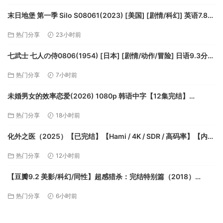
末日地堡 第一季 Silo S08061(2023) [美国] [剧情/科幻] 英语7.8分
【夸克】
热门分享
23小时前
七武士 七人の侍0806(1954) [日本] [剧情/动作/冒险] 日语9.3分
【夸克】
热门分享
7小时前
未婚男女的效率恋爱(2026) 1080p 韩语中字【12集完结】
【17.6G】【夸克】
热门分享
18小时前
化外之医（2025）【已完结】【Hami / 4K / SDR / 高码率】【内嵌
繁中】【张钧甯/连秉发】【夸克】
热门分享
12小时前
【豆瓣9.2 美影/科幻/同性】超感猎杀：完结特别篇（2018）
BD1080P 中英字幕【夸克】
热门分享
6小时前