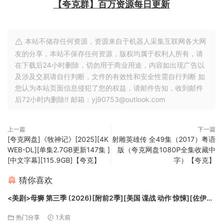
【夸克群】百万资源每日更新
本站不储存任何资源，资源来自于机器人采集互联网各大网
友的分享，本站不保存任何资源，版权均属于权利人所有，请
在下载后24小时删除，切勿用于商业用途，内容如出现广告以
及涉及交易请自行判断，文件的有效性和安全性需自行判断 如
您认为本站页面信息侵犯了您的权益，请邮件告知，收到邮件
后72小时内删除!! 邮箱：yj90753@outlook.com
上一篇
下一篇
[夸克网盘]《牧神记》[2025][4K
射雕英雄传 全49集（2017）粤语
WEB-DL][单集2.7GB更新147集 ]
版（夸克网盘1080P全集收藏中
[中文字幕][115.9GB]【夸克】
字）【夸克】
猜你喜欢
<美剧>母狮 第三季 (2026)[附前2季][美国 谍战 动作 惊悚][佐伊・
索尔达娜 妮可・基德曼]【夸克】
热门分享
1天前