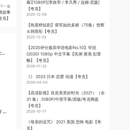
幕][1080P][李政宰 / 李凡秀 / 连姆·尼森]
下一篇
【夸克】
爱情故事
2025-12-08
夸克】
【热度榜短剧】督军如此多娇（75集）曾辉
＆韩雨彤【夸克】
2025-12-23
【2020评分最高华语电影No.10】夺冠
士
(2020) 1080p 中文字幕【巩俐 黄渤 彭昱
畅】【夸克】
2026-01-22
《》 2023 日本 恋爱 动漫【夸克】
2026-04-03
G]
【高清影视】良辰美景好时光（2021）（全
31 集）.1080P/中英字幕/原版/夸克网盘
【夸克】
 克
2025-10-17
3分丨
《母亲的诅咒》 2021 美国 恐怖 电影【夸
克】