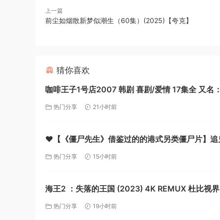
上一篇
前尘如烟散新梦似潮生（60集）(2025)【夸克】
猜你喜欢
咖啡王子1号店2007 韩剧 喜剧/爱情 17集全 又名：咖啡王
子一号店 【夸克】
热门分享
21小时前
❤️【《僵尸先生》借鉴过的的港式另类僵尸片】追
(珍藏版)【1983】蓝光原盘1080P [外挂中字] [17.
热门分享
15小时前
【夸克】
海王2 ：失落的王国 (2023) 4K REMUX 杜比视
幕【夸克】
热门分享
19小时前