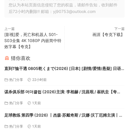
您认为本站页面信息侵犯了您的权益，请邮件告知，收到邮件
后72小时内删除!! 邮箱：yj90753@outlook.com
上一篇
下一篇
[影视]爱，死亡和机器人 S01-
画涯【夸克下载】
S03全集 4K 1080P 内嵌简中特
效字幕【夸克】
猜你喜欢
直到T恤干透 0805乾くまで(2026) [日本] [剧情/爱情/悬疑] 日语
8.1分【夸克】
热门分享
22小时前
谋杀俱乐部 머더클럽 (2026)主演: 李相赫 / 沈昌珉 / 崔杋圭【夸
克】
热门分享
1天前
足球教练 第四季 (2026) 丨杰森·苏戴奇斯 / 汉娜·沃丁厄姆主演丨剧
情 / 喜剧丨美剧丨又名: 乜都得教练【夸克】
热门分享
1天前