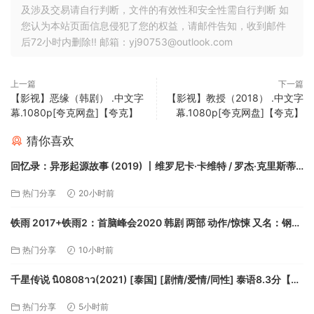
及涉及交易请自行判断，文件的有效性和安全性需自行判断 如
您认为本站页面信息侵犯了您的权益，请邮件告知，收到邮件
后72小时内删除!! 邮箱：yj90753@outlook.com
上一篇
下一篇
【影视】恶缘（韩剧） .中文字
【影视】教授（2018） .中文字
幕.1080p[夸克网盘]【夸克】
幕.1080p[夸克网盘]【夸克】
猜你喜欢
回忆录：异形起源故事 (2019) 丨维罗尼卡·卡维特 / 罗杰·克里斯蒂
安主演丨纪录片 / 传记丨美国电影丨又名: 异形的诞生(港)【夸克】
热门分享
20小时前
铁雨 2017+铁雨2：首脑峰会2020 韩剧 两部 动作/惊悚 又名：钢铁
雨【夸克】
热门分享
10小时前
千星传说 นิ0808าว(2021) [泰国] [剧情/爱情/同性] 泰语8.3分【夸
克】
热门分享
5小时前