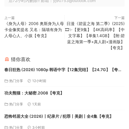
后72小时内删除!! 邮箱：yj90753@outlook.com
上一篇
下一篇
《身为人母》2006 奥斯身为人母
日漫《碧蓝之海 第二季》(2025)
卡金像奖提名 又名：隔墙有身为
🎞️✨【更9集】【4K高码率】【中
人母心人、小孩【夸克】
文字幕】【单集1.4GB】【附:碧
蓝之海第一季+真人剧+漫画版】
【夸克】
猜你喜欢
春日狂热 (2026) 1080p 韩语中字【12集完结】【24.7G】【夸
克】
热门分享
12小时前
功夫熊猫：大秘密.2008【夸克】
热门分享
1天前
恐怖邻居大全 (2026)丨纪录片 / 犯罪丨美剧丨全4集【夸克】
热门分享
3小时前