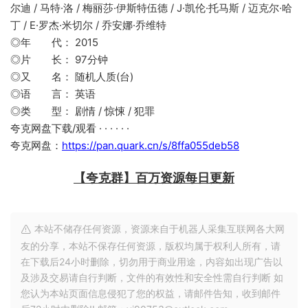
尔迪 / 马特·洛 / 梅丽莎·伊斯特伍德 / J·凯伦·托马斯 / 迈克尔·哈
丁 / E·罗杰·米切尔 / 乔安娜·乔维特
◎年 代： 2015
◎片 长： 97分钟
◎又 名： 随机人质(台)
◎语 言： 英语
◎类 型： 剧情 / 惊悚 / 犯罪
夸克网盘下载/观看 · · · · · ·
夸克网盘：
https://pan.quark.cn/s/8ffa055deb58
【夸克群】百万资源每日更新
本站不储存任何资源，资源来自于机器人采集互联网各大网
友的分享，本站不保存任何资源，版权均属于权利人所有，请
在下载后24小时删除，切勿用于商业用途，内容如出现广告以
及涉及交易请自行判断，文件的有效性和安全性需自行判断 如
您认为本站页面信息侵犯了您的权益，请邮件告知，收到邮件