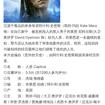
沉湎于毒品的单身母亲阿什利·史密斯（凯特·玛拉 Kate Mara
饰）在自己家中，被忽然闯入的黑人男子布莱恩·尼科尔斯(大卫·
奥伊罗 David Oyelowo 饰）劫为人质，布莱恩是一名越狱的逃
犯，警方还认为他杀害了审查他案件的法官。然而，这段劫持
与被劫持的经历最终让他们拯救了彼此的人生。
本片改编自《意外的天使》，由阿什利·史密斯根据亲身经历所
著。
◎名 称： 人质 Captive
◎豆瓣评分： 5.5分 (共1290人参与评分)
◎导 演： 杰瑞·詹姆森
◎编 剧： 布莱恩·伯德 / 阿什利·史密斯
◎产 地： 美国
◎主 演： 凯特·玛拉 / 大卫·奥伊罗 / 迈克尔·肯尼斯·威廉姆
斯 / 米密·罗杰斯 / 蕾奥娜·维埃拉 / 杰西卡·奥伊罗 / 迈克尔·梅卡