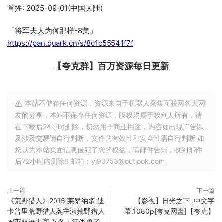
首播: 2025-09-01(中国大陆)
「将军夫人为何那样-8集」
https://pan.quark.cn/s/8c1c55541f7f
【夸克群】百万资源每日更新
本站不储存任何资源，资源来自于机器人采集互联网各大网
友的分享，本站不保存任何资源，版权均属于权利人所有，请
在下载后24小时删除，切勿用于商业用途，内容如出现广告以
及涉及交易请自行判断，文件的有效性和安全性需自行判断 如
您认为本站页面信息侵犯了您的权益，请邮件告知，收到邮件
后72小时内删除!! 邮箱：yj90753@outlook.com
上一篇
下一篇
《荒野猎人》2015 莱昂纳多·迪
【影视】日光之下 .中文字
卡普里荒野猎人奥主演荒野猎人
幕.1080p[夸克网盘]【夸克】
国英双语中字 又名：复仇勇者、