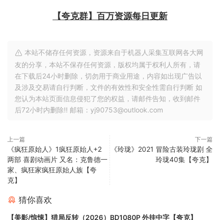
【夸克群】百万资源每日更新
本站不储存任何资源，资源来自于机器人采集互联网各大网
友的分享，本站不保存任何资源，版权均属于权利人所有，请
在下载后24小时删除，切勿用于商业用途，内容如出现广告以
及涉及交易请自行判断，文件的有效性和安全性需自行判断 如
您认为本站页面信息侵犯了您的权益，请邮件告知，收到邮件
后72小时内删除!! 邮箱：yj90753@outlook.com
上一篇
下一篇
《疯狂原始人》1疯狂原始人+2
《玲珑》2021 冒险古装玲珑剧 全
两部 喜剧动画片 又名：克鲁德一
玲珑40集【夸克】
家、疯狂家疯狂原始人族【夸
克】
猜你喜欢
【美影/惊悚】猎局反转（2026）BD1080P 外挂中字【夸克】