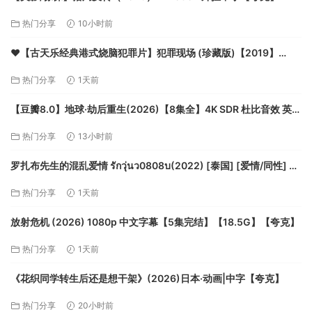
热门分享
10小时前
❤️【古天乐经典港式烧脑犯罪片】犯罪现场 (珍藏版)【2019】
4K/2160P [国语中字] [12.9G]【夸克】
热门分享
1天前
【豆瓣8.0】地球·劫后重生(2026)【8集全】4K SDR 杜比音效 英语
内封简繁字幕 35.5G【夸克】
热门分享
13小时前
罗扎布先生的混乱爱情 รักวุ่นว0808บ(2022) [泰国] [爱情/同性] 泰
语6.0分【夸克】
热门分享
1天前
放射危机 (2026) 1080p 中文字幕【5集完结】【18.5G】【夸克】
热门分享
1天前
《花织同学转生后还是想干架》(2026)日本·动画|中字【夸克】
热门分享
20小时前