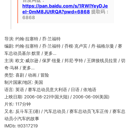
百度网盘：
https://pan.baidu.com/s/1RWIYeyDJe
eI-0mM8JUtRQA?pwd=6868
提取码：
6868
导演: 约翰·拉塞特 / 乔·兰福特
编剧: 约翰·拉塞特 / 乔·兰福特 / 乔根·克卢宾 / 丹·福格尔曼 / 赛
车总动员基尔·默里 / 更多…
主演: 欧文·威尔逊 / 保罗·纽曼 / 邦尼·亨特 / 王牌接线员拉里 / 切
奇·马林 / 更多…
类型: 喜剧 / 动画 / 冒险
制片国家/地区: 美国
语言: 英语 / 赛车总动员意大利语 / 日语 / 依地语
上映日期: 2006-08-22(中国大陆) / 2006-06-09(美国)
片长: 117分钟
又名: 反斗车王(港) / 汽车总动员 / 赛车总动员飞车正传 / 赛车总
动员小汽车的故事
IMDb: tt0317219