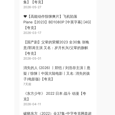
集】【夸克】
2026-05-27
❤️【高能动作惊悚爽片】飞机陷落
Plane【2023】BD1080P [中英字幕] [4G]
【夸克】
2026-03-17
【国产剧】父辈的荣耀2023 全30集 张晚
意/郭涛主演 又名：岁月长兴/父辈的旗帜
【夸克】
2026-05-01
消失的人 (2026) 丨郑恺 / 刘浩存主演丨悬
疑 / 惊悚丨中国大陆电影丨又名: 消失的孩
子(电影版)【夸克】
7天前
《东方少年》 2022 日本 战斗 动漫【夸
克】
2026-04-11
破晓东方（2022）全37集-中字夸克网盘超