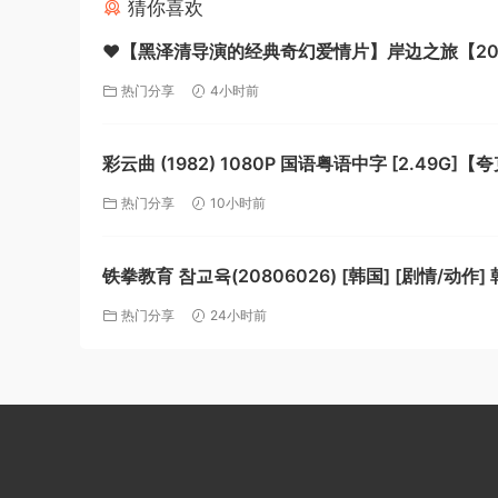
猜你喜欢
❤️【黑泽清导演的经典奇幻爱情片】岸边之旅【20
BD1080P [中文字幕] [2.5G]【夸克】
热门分享
4小时前
彩云曲 (1982) 1080P 国语粤语中字 [2.49G]【
热门分享
10小时前
铁拳教育 참교육(20806026) [韩国] [剧情/动作] 
分【夸克】
热门分享
24小时前