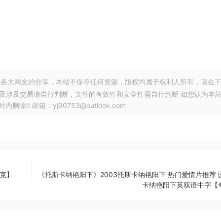
各大网友的分享，本站不保存任何资源，版权均属于权利人所有，请在
以及涉及交易请自行判断，文件的有效性和安全性需自行判断 如您认为本
! 邮箱：yj90753@outlook.com
夸克】
《托斯卡纳艳阳下》2003托斯卡纳艳阳下 热门爱情片推荐 
卡纳艳阳下英双语中字【