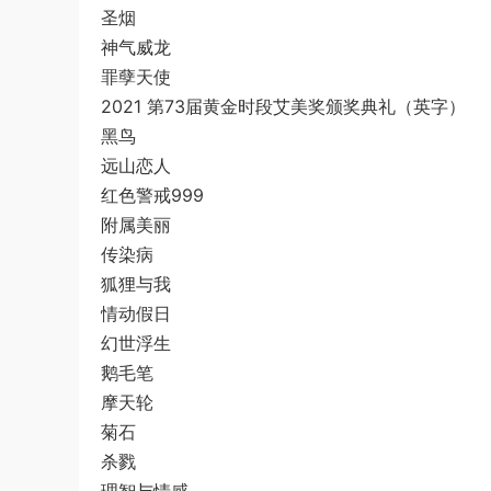
圣烟
神气威龙
罪孽天使
2021 第73届黄金时段艾美奖颁奖典礼（英字）
黑鸟
远山恋人
红色警戒999
附属美丽
传染病
狐狸与我
情动假日
幻世浮生
鹅毛笔
摩天轮
菊石
杀戮