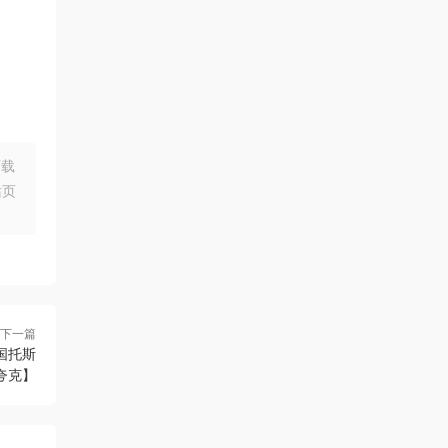
下载
站页
下一篇
国托斯
夸克】