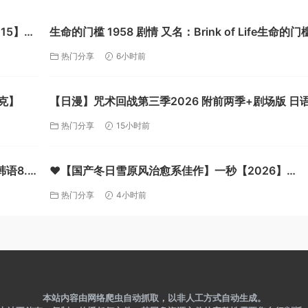
15】
生命的门槛 1958 剧情 又名：Brink of Life生命的门槛
So Close to Life / 生命的门槛 / 生命的边缘【夸克】
热门分享
6小时前
夸克】
【日漫】咒术回战第三季2026 附前两季+剧场版 日语中字
动作 / 动画 / 奇幻 又名: 呪術廻戦 死滅回游 前編 / 咒术回
热门分享
15小时前
战 死灭回游 前篇 【夸克】
韩语8.7
❤️【国产冬日雪原风治愈系佳作】一秒【2026】
4K/2160P [国语中字] [2G]【夸克】
热门分享
4小时前
本站内容由网络爬虫自动抓取，以非人工方式自动生成。