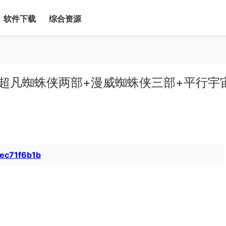
软件下载
综合资源
超凡蜘蛛侠两部+漫威蜘蛛侠三部+平行宇
bec71f6b1b