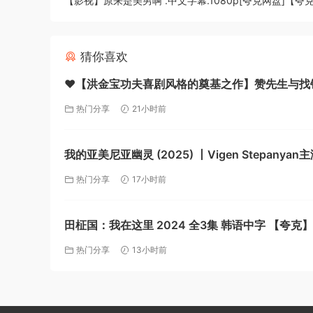
【影视】原来是美男啊 .中文字幕.1080p[夸克网盘]【夸
猜你喜欢
❤️【‌洪金宝功夫喜剧风格的奠基之作】赞先生与找
（珍藏版）【1978】蓝光原盘1080P [中文字幕] [2
热门分享
21小时前
【夸克】
我的亚美尼亚幽灵 (2025) 丨Vigen Stepanyan
录片 / 历史丨法国电影【夸克】
热门分享
17小时前
田柾国：我在这里 2024 全3集 韩语中字 【夸克】
热门分享
13小时前