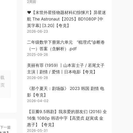
2周前
❤️【末世外星怪物题材科幻惊悚片】异星迷
航 The Astronaut【2025】BD1080P [中
英字幕] [3.2G]【夸克】
2026-06-23
二年级数学下册第六单元 “梳理式”诊断卷
（一）答案（含解析）.pdf
2025-09-26
美丽有罪 (1959) 丨山本富士子 / 若尾文子
主演丨剧情 / 爱情丨日本电影【夸克】
下载
2026-06-28
站页
《那个夏天：剧场版》 2023 韩国 剧情 电
影【夸克】
2026-04-02
【豆瓣9.5韩剧】我亲爱的朋友们 (2016) 全
16集 1080p 韩语中字【高贤贞 赵寅成 金
惠子】【夸克】
下一篇
2026-05-31