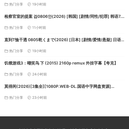
热门分享
19小时前
检察官室的提案 검0806안(2026) [韩国] [剧情/同性/犯罪] 韩语7.9
分【夸克】
热门分享
11小时前
直到T恤干透 0805乾くまで(2026) [日本] [剧情/爱情/悬疑] 日语
8.1分【夸克】
热门分享
19小时前
饥饿游戏3：嘲笑鸟 下 (2015) 2160p remux 外挂字幕【夸克】
热门分享
24小时前
莫得闲(2026)[3集全][1080P.WEB-DL.国语中字网盘资源]
[2.3GB]【夸克】
热门分享
23小时前