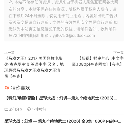
本站不储存任何资源，资源来自于机器人采集互联网各大网
友的分享，本站不保存任何资源，版权均属于权利人所有，请
在下载后24小时删除，切勿用于商业用途，内容如出现广告以
及涉及交易请自行判断，文件的有效性和安全性需自行判断 如
您认为本站页面信息侵犯了您的权益，请邮件告知，收到邮件
后72小时内删除!! 邮箱：yj90753@outlook.com
上一篇
下一篇
《马戏之王》2017 美国歌舞电影
【影视】摇曳的心 .中文字
休·杰克曼主演 英语中字 又名：地
幕.1080p[夸克网盘]【夸克】
球最强马马戏之王戏马戏之王演
员【夸克】
猜你喜欢
【科幻/动画/冒险】星球大战：幻境—第九个绝地武士 (2026)
1080P高码率 英语中字 8集全 6.8G【夸克】
热门分享
17小时前
星球大战：幻境 — 第九个绝地武士 (2026) 全8集 1080P 内封中字
【夸克】