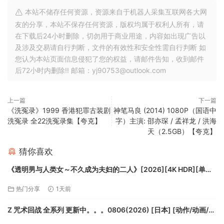
本站不储存任何资源，资源来自于机器人采集互联网各大网
友的分享，本站不保存任何资源，版权均属于权利人所有，请
在下载后24小时删除，切勿用于商业用途，内容如出现广告以
及涉及交易请自行判断，文件的有效性和安全性需自行判断 如
您认为本站页面信息侵犯了您的权益，请邮件告知，收到邮件
后72小时内删除!! 邮箱：yj90753@outlook.com
上一篇
下一篇
《洗冤录》1999 香港犯罪古装剧
神笔马良 (2014) 1080P（国语中
洗冤录 全22洗冤录集【夸克】
字）主演: 邵亦琛 / 孟祥龙 / 洪海
天（2.5GB）【夸克】
猜你喜欢
《透明男与人类女～不久成为夫妇的二人》[2026][4K HDR][单集
1.3GB共12集][中文字幕][16.1GB]【夸克】
热门分享
1天前
Z 咒术回战 全系列 更新中。。。0806(2026) [日本] [动作/动画/奇
幻] 日语8.8分【夸克】