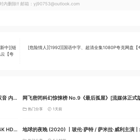
! 邮箱：yj90753@outlook.com
新中][链
[危险情人][1992][国语中字、超清全集1080P夸克网盘
风云【夸
双音 内
网飞密闭科幻惊悚榜 No.9《最后孤屋》[流媒体正式版
方中英字幕][2026]【夸克】
热门分享
1天前
K HDR
地球的夜晚 (2020) 丨玻伦·萨特 / 萨米拉·威利主演
片丨英剧丨豆瓣9.2分丨全6集丨又名: 夜访地球【夸