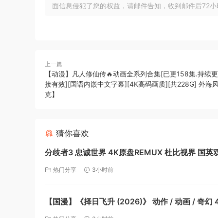
面信息侵犯了您的权益，请邮件告知，收到邮件后72小时内删除!
上一篇
【动漫】凡人修仙传🔥动画全系列合集[已更158集.持续更
接有效][国语内嵌中文字幕][4K高码画质][共228G] 外海
克】
猜你喜欢
分歧者3 忠诚世界 4K原盘REMUX 杜比视界 国英
封字幕 77G【夸克】
热门分享
3小时前
【国漫】《择日飞升 (2026)》 动作 / 动画 / 奇幻 4
高码率 国语中字 2G/集【夸克】