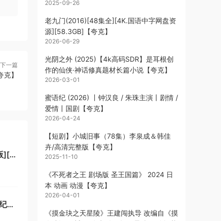
2025-09-26
老九门(2016)[48集全][4K.国语中字网盘资
源][58.3GB]【夸克】
2026-06-29
光阴之外 (2025)【4k高码SDR】是耳根创
下一篇
作的仙侠·神话修真题材长篇小说【夸克】
【夸克】
2026-03-01
蜜语纪 (2026) 丨钟汉良 / 朱珠主演丨剧情 /
爱情丨国剧【夸克】
2026-04-24
【短剧】小城旧事（78集）李泉成＆韩佳
卉/高清完整版【夸克】
][官
2025-11-10
《不死者之王 剧场版 圣王国篇》 2024 日
本 动画 动漫【夸克】
2026-04-01
丨纪录
《摸金玦之天星陵》王建闯执导 改编自《摸
克】