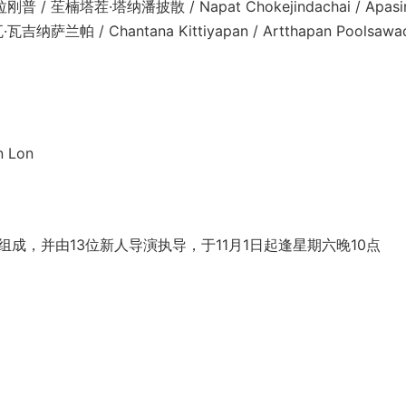
 苼楠塔茬·塔纳潘披散 / Napat Chokejindachai / Apasir
瓦·瓦吉纳萨兰帕 / Chantana Kittiyapan / Artthapan Poolsawa
n Lon
成，并由13位新人导演执导，于11月1日起逢星期六晚10点