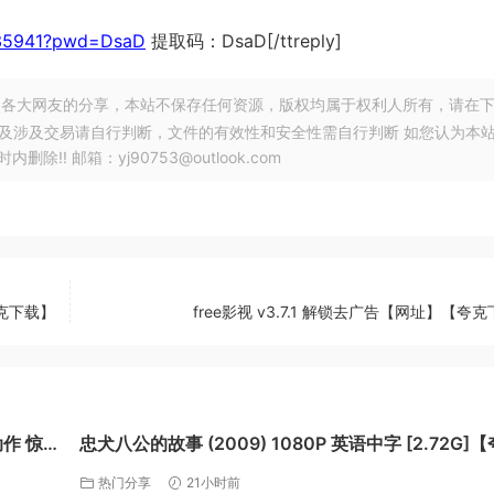
3435941?pwd=DsaD
提取码：DsaD[/ttreply]
各大网友的分享，本站不保存任何资源，版权均属于权利人所有，请在
以及涉及交易请自行判断，文件的有效性和安全性需自行判断 如您认为本
! 邮箱：yj90753@outlook.com
夸克下载】
free影视 v3.7.1 解锁去广告【网址】【夸
动作 惊
忠犬八公的故事 (2009) 1080P 英语中字 [2.72G]【
克】
热门分享
21小时前