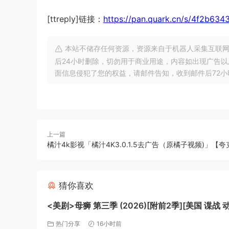
[ttreply]链接：
https://pan.quark.cn/s/4f2b6
本站不储存任何资源，资源来自于机器人采集互联网
后24小时删除，切勿用于商业用途，内容如出现广告
面信息侵犯了您的权益，请邮件告知，收到邮件后72小时内删除!
上一篇
橘汁4k影视「橘汁4K3.0.1.5去广告（原橘子视频)」【
猜你喜欢
<美剧>母狮 第三季 (2026)[附前2季][美国 谍战 
悚][佐伊・索尔达娜 妮可・基德曼]【夸克】
热门分享
16小时前