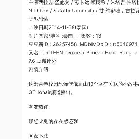
主演西拉差·坚他文 / 苏卡达·顾珑希 / 朱塔吾·帕塔拉刚普 /
Nitibhon / Sutatta Udomsilp / 甘·纯郝哇 / 吉拉
类型恐怖
上映日期2014-11-08(泰国)
制片国家/地区 :泰国 丨 集数：13
豆豆瓣ID : 26257458 IMDbIMDbID : tt5040974
又名 :ThirTEEN Terrors / Phuean Hian.. Rongria
7.6 豆瓣评分
剧情介绍
这部青春校园恐怖偶像剧由13个互有关联的小故事组
GTHonair频道播出。
网友热评
联想比鬼的存在感还强
网盘下载