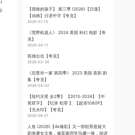
i
【我推的孩子】 第三季 (2026)【日漫】
d
【动画】日语中字【夸克】
2026-01-15
《荒野机器人》 2024 美国 科幻 电影【夸
克】
2026-04-11
双雄出击【夸克】
2026-03-30
《厄普肖一家 第四季》 2023 美国 喜剧 剧
集【夸克】
2026-04-02
【纽约灾星 全2季】 【2015-2024】【中
英双字】 【纪录 犯罪 】 【超清1080P】
【无水印】【夸克】
2026-06-01
人鱼 (2026)【4k臻彩】又一部犯罪悬疑大
剧来袭女主角，被富家同学马娜一推，掉进