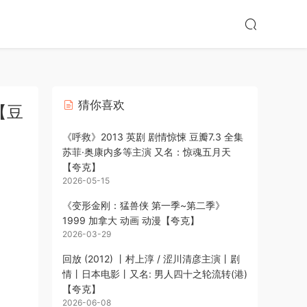
猜你喜欢
【豆
《呼救》2013 英剧 剧情惊悚 豆瓣7.3 全集
苏菲·奥康内多等主演 又名：惊魂五月天
【夸克】
2026-05-15
《变形金刚：猛兽侠 第一季~第二季》
1999 加拿大 动画 动漫【夸克】
2026-03-29
回放 (2012) 丨村上淳 / 涩川清彦主演丨剧
情丨日本电影丨又名: 男人四十之轮流转(港)
【夸克】
2026-06-08