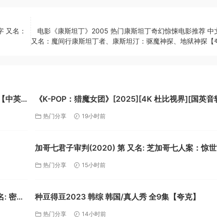
字 又名：
电影《康斯坦丁》2005 热门康斯坦丁奇幻惊悚电影推荐 中
又名：魔间行康斯坦丁者、康斯坦汀：驱魔神探、地狱神探【
】【中英
《K-POP：猎魔女团》[2025][4K 杜比视界][国英
文字幕][12.4GB]【夸克】
热门分享
19小时前
加哥七君子审判(2020) 第 又名: 芝加哥七人案：惊
(港/台) 英语中字【夸克】
热门分享
15小时前
名: 密码
种豆得豆2023 韩综 韩国/真人秀 全9集【夸克】
上炸弹
热门分享
14小时前