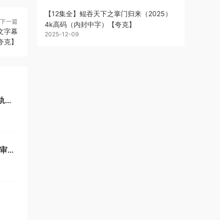
【12集全】鲲吞天下之掌门归来（2025）
下一篇
4k高码（内封中字）【夸克】
文字幕
2025-12-09
夸克】
音轨中
世审判