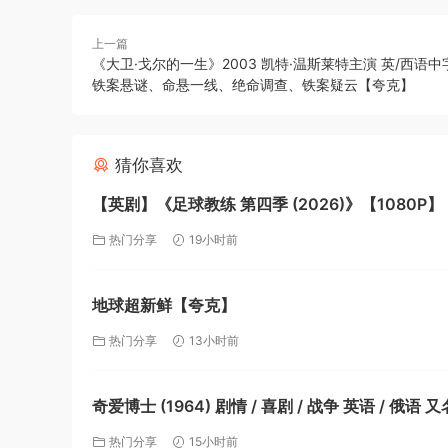
上一篇
《大卫·戈尔的一生》2003 凯特·温斯莱特主演 英/西语中
铁案悬谜、命悬一线、绝命调查、铁案疑云【夸克】
猜你喜欢
【英剧】《足球教练 第四季 (2026)》【1080P
字幕】【附前三季】【夸克】
热门分享
19小时前
地球超新鲜【夸克】
热门分享
13小时前
奇爱博士 (1964) 剧情 / 喜剧 / 战争 英语 / 俄语 又
114(港) / 奇爱博士或者我如何学会停止恐惧并爱
热门分享
15小时前