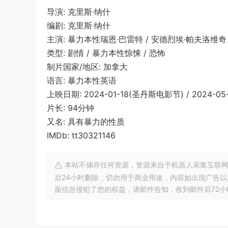
导演: 克里斯·纳什
编剧: 克里斯·纳什
主演: 暴力本性瑞恩·巴雷特 / 安德烈埃·帕夫洛维奇 /
类型: 剧情 / 暴力本性惊悚 / 恐怖
制片国家/地区: 加拿大
语言: 暴力本性英语
上映日期: 2024-01-18(圣丹斯电影节) / 2024-05
片长: 94分钟
又名: 具有暴力的性质
IMDb: tt30321146
本站不储存任何资源，资源来自于机器人采集互联网
后24小时删除，切勿用于商业用途，内容如出现广告
面信息侵犯了您的权益，请邮件告知，收到邮件后72小时内删除!