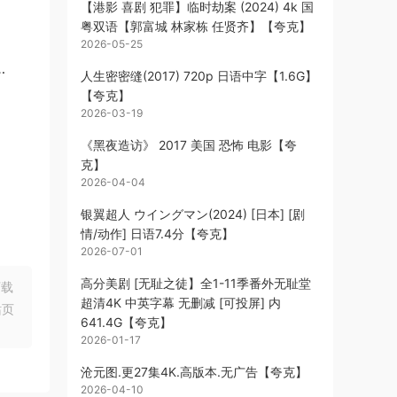
【港影 喜剧 犯罪】临时劫案 (2024) 4k 国
粤双语【郭富城 林家栋 任贤齐】【夸克】
2026-05-25
…
人生密密缝(2017) 720p 日语中字【1.6G】
【夸克】
2026-03-19
《黑夜造访》 2017 美国 恐怖 电影【夸
克】
2026-04-04
银翼超人 ウイングマン(2024) [日本] [剧
情/动作] 日语7.4分【夸克】
2026-07-01
高分美剧 [无耻之徒】全1-11季番外无耻堂
下载
超清4K 中英字幕 无删减 [可投屏] 内
站页
641.4G【夸克】
2026-01-17
沧元图.更27集4K.高版本.无广告【夸克】
2026-04-10