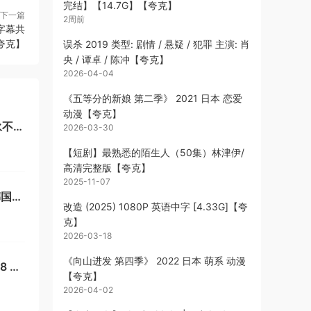
完结】【14.7G】【夸克】
下一篇
2周前
语字幕共
【夸克】
误杀 2019 类型: 剧情 / 悬疑 / 犯罪 主演: 肖
央 / 谭卓 / 陈冲【夸克】
2026-04-04
《五等分的新娘 第二季》 2021 日本 恋爱
动漫【夸克】
永不消
2026-03-30
【夸
【短剧】最熟悉的陌生人（50集）林津伊/
高清完整版【夸克】
2025-11-07
韩国音
改造 (2025) 1080P 英语中字 [4.33G]【夸
克】
2026-03-18
《向山进发 第四季》 2022 日本 萌系 动漫
 纪
【夸克】
【夸克】
2026-04-02