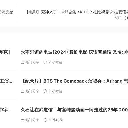
高清完整
【电影】死神来了 1-6部合集 4K HDR 杜比视界 外挂双
67G
【夸克】
永不消逝的电波(2024) 舞剧电影 汉语普通话 又名: 
逝的电波(舞台纪录片) / Red Radio Over Shanghai
热门分享
21小时前
克】
恩主演丨
【纪录片】BTS The Comeback 演唱会：Arirang 
乐【夸克】
热门分享
21小时前
语中字
久石让在武道馆：与宫崎骏动画一同走过的25年 2008
录片 / 音乐 日语 又名: Hisaishi Jo in Budoukan
热门分享
20小时前