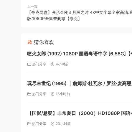
上一篇
【夸克网盘】变形金刚3 月黑之时 4K中文字幕全家高清.
版.1080P全集未删减【夸克】
猜你喜欢
喷火女郎 (1992) 1080P 国语粤语中字 [6.58G]
热门分享
4小时前
玩尽末世纪 (1995) 丨詹姆斯·杜瓦尔 / 罗丝·麦高
剧情 / 喜剧丨美国电影【夸克】
热门分享
16小时前
【国影/悬疑】非常夏日（2000）HD1080P 国
【潘粤明/马晓晴】【夸克】
热门分享
20小时前