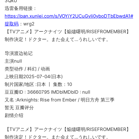
3QkU
迅雷备用链接：
https://pan.xunlei.com/s/VOYiY2UCuGvIi0yboDTbEbwdA1#
提取码
：wrg2
【TVアニメ】アークナイツ【焔燼曙明/RISEFROMEMBER】
制作決定！ドクター。また会えて…うれしいです。
导演渡边祐记
主演null
类型动作 / 科幻 / 动画
上映日期2025-07-04(日本)
制片国家/地区 :日本 丨 集数：10
豆豆瓣ID : 36660795 IMDbIMDbID : null
又名 :Arknights: Rise from Ember / 明日方舟 第三季
暂无 豆瓣评分
剧情介绍
【TVアニメ】アークナイツ【焔燼曙明/RISEFROMEMBER】
制作決定！ドクター。また会えて…うれしいです。