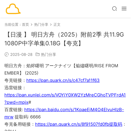
当前位置：
首页
热门分享
正文
【日漫 】 明日方舟（2025）附前2季 共11.9G
1080P中字单集0.18G【夸克】
2025-08-28
热门分享
明日方舟：焰烬曙明 アークナイツ【焔燼曙明/RISE FROM
EMBER】 (2025)
夸克链接：
https://pan.quark.cn/s/c47cf7a11f63
迅雷链接：
https://pan.xunlei.com/s/VOYiY0XW2YzMreCGhoTVPFrdA1
?pwd=mpjx
#
百度链接:
https://pan.baidu.com/s/1KpaeEjM4O4ElvuHIzB-
mrw
提取码: 6666
夸克备用链接：
https://pan.quark.cn/s/8f91507fd0fb提取码
：