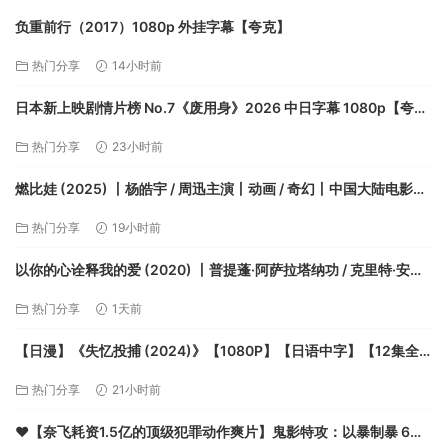
负重前行（2017）1080p 外挂字幕【夸克】
热门分享
14小时前
日本新上映剧情片榜 No.7《废用身》2026 中日字幕 1080p【夸
克】
热门分享
23小时前
燃比娃 (2025) 丨杨皓宇 / 周迅主演丨动画 / 奇幻丨中国大陆电影
【夸克】
热门分享
19小时前
以你的心诠释我的爱 (2020) 丨普提蓬·阿萨拉塔纳功 / 克里特·安努
艾德奇康主演丨剧情 / 爱情丨泰剧丨豆瓣9.3分丨全2季+番外+花絮
热门分享
1天前
丨又名: 一心一译【夸克】
【日漫】《失忆投捕 (2024)》【1080P】【日语中字】【12集全】
【4G】【夸克】
热门分享
21小时前
❤️【奈飞耗资1.5亿的顶级犯罪动作爽片】鬼影特攻：以暴制暴 6