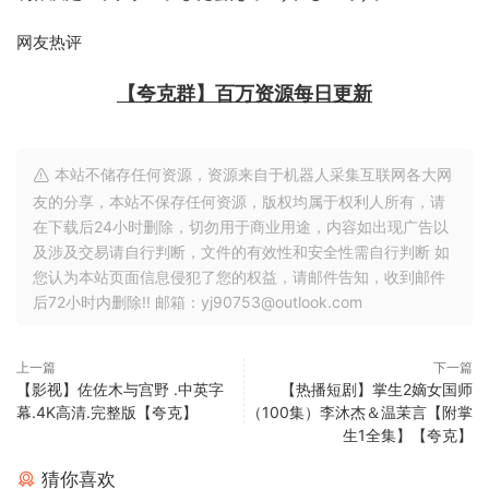
网友热评
【夸克群】百万资源每日更新
本站不储存任何资源，资源来自于机器人采集互联网各大网
友的分享，本站不保存任何资源，版权均属于权利人所有，请
在下载后24小时删除，切勿用于商业用途，内容如出现广告以
及涉及交易请自行判断，文件的有效性和安全性需自行判断 如
您认为本站页面信息侵犯了您的权益，请邮件告知，收到邮件
后72小时内删除!! 邮箱：yj90753@outlook.com
上一篇
下一篇
【影视】佐佐木与宫野 .中英字
【热播短剧】掌生2嫡女国师
幕.4K高清.完整版【夸克】
（100集）李沐杰＆温茉言【附掌
生1全集】【夸克】
猜你喜欢