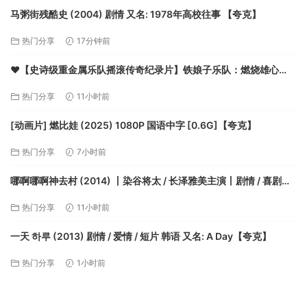
马粥街残酷史 (2004) 剧情 又名: 1978年高校往事 【夸克】
热门分享
17分钟前
❤️【史诗级重金属乐队摇滚传奇纪录片】铁娘子乐队：燃烧雄心
【2026】4K/2160P [官方中字] [7.3G]【夸克】
热门分享
11小时前
[动画片] 燃比娃 (2025) 1080P 国语中字 [0.6G]【夸克】
热门分享
7小时前
哪啊哪啊神去村 (2014) 丨染谷将太 / 长泽雅美主演丨剧情 / 喜剧丨
日本电影丨豆瓣8.5分丨又名: 哪啊哪啊～神去村(台)【夸克】
热门分享
11小时前
一天 하루 (2013) 剧情 / 爱情 / 短片 韩语 又名: A Day【夸克】
热门分享
1小时前