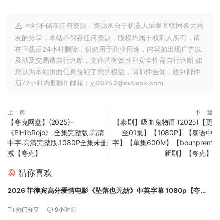
本站不储存任何资源，资源来自于机器人采集互联网各大网
友的分享，本站不保存任何资源，版权均属于权利人所有，请
在下载后24小时删除，切勿用于商业用途，内容如出现广告以
及涉及交易请自行判断，文件的有效性和安全性需自行判断 如
您认为本站页面信息侵犯了您的权益，请邮件告知，收到邮件
后72小时内删除!! 邮箱：yj90753@outlook.com
上一篇
下一篇
【夸克网盘】(2025)-
【泰剧】吸血鬼物语 (2025)【更
《ElHiloRojo》.全集完整版.高清
至01集】【1080P】【泰语中
中字.高清完整版.1080P全集未删
字】【单集600M】【bounprem
减【夸克】
新剧】【夸克】
猜你喜欢
2026 菲律宾高分爱情电影《坠落也无妨》中英字幕 1080p【夸
克】
热门分享
9小时前